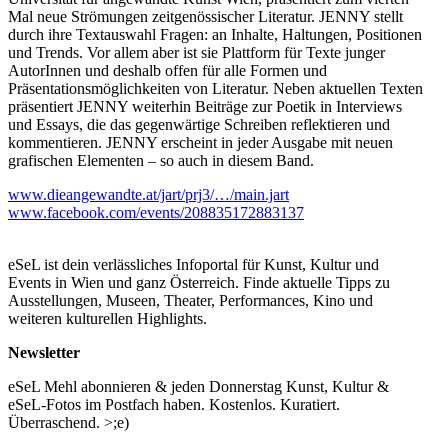
Mal neue Strömungen zeitgenössischer Literatur. JENNY stellt
durch ihre Textauswahl Fragen: an Inhalte, Haltungen, Positionen
und Trends. Vor allem aber ist sie Plattform für Texte junger
AutorInnen und deshalb offen für alle Formen und
Präsentationsmöglichkeiten von Literatur. Neben aktuellen Texten
präsentiert JENNY weiterhin Beiträge zur Poetik in Interviews
und Essays, die das gegenwärtige Schreiben reflektieren und
kommentieren. JENNY erscheint in jeder Ausgabe mit neuen
grafischen Elementen – so auch in diesem Band.
www.dieangewandte.at/jart/prj3/…/main.jart
www.facebook.com/events/208835172883137
eSeL ist dein verlässliches Infoportal für Kunst, Kultur und
Events in Wien und ganz Österreich. Finde aktuelle Tipps zu
Ausstellungen, Museen, Theater, Performances, Kino und
weiteren kulturellen Highlights.
Newsletter
eSeL Mehl abonnieren & jeden Donnerstag Kunst, Kultur &
eSeL-Fotos im Postfach haben. Kostenlos. Kuratiert.
Überraschend. >;e)