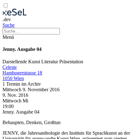
.dev
Suche
Menü
Jenny. Ausgabe 04
Darstellende Kunst
Literatur
Präsentation
Celeste
Hambugerstrasse 18
1050 Wien
1 Termin im Archiv
Mittwoch
9. November
2016
9. Nov.
2016
Mittwoch
Mi
19:00
Jenny. Ausgabe 04
Behaupten, Denken, Großtun
JENNY, die Jahresanthologie des Instituts für Sprachkunst an der
Universität für angewandte Kunst Wien, präsentiert zum vierten