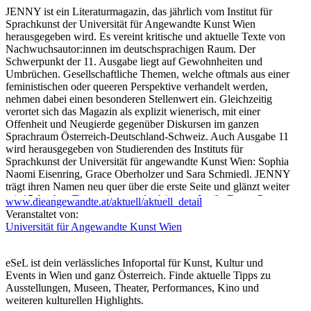
JENNY ist ein Literaturmagazin, das jährlich vom Institut für
Sprachkunst der Universität für Angewandte Kunst Wien
herausgegeben wird. Es vereint kritische und aktuelle Texte von
Nachwuchsautor:innen im deutschsprachigen Raum. Der
Schwerpunkt der 11. Ausgabe liegt auf Gewohnheiten und
Umbrüchen. Gesellschaftliche Themen, welche oftmals aus einer
feministischen oder queeren Perspektive verhandelt werden,
nehmen dabei einen besonderen Stellenwert ein. Gleichzeitig
verortet sich das Magazin als explizit wienerisch, mit einer
Offenheit und Neugierde gegenüber Diskursen im ganzen
Sprachraum Österreich-Deutschland-Schweiz. Auch Ausgabe 11
wird herausgegeben von Studierenden des Instituts für
Sprachkunst der Universität für angewandte Kunst Wien: Sophia
Naomi Eisenring, Grace Oberholzer und Sara Schmiedl. JENNY
trägt ihren Namen neu quer über die erste Seite und glänzt weiter
mit 15 feschen Texten, jung und schön, aus Lyrik, Essay, Prosa
www.dieangewandte.at/aktuell/aktuell_detail
und ihren Mischformen. Etwas morbide, wienerisch,
Veranstaltet von:
queerfeministisch sinnt sie der Geborgenheit von Abschlüssen im
Universität für Angewandte Kunst Wien
Neuanfang nach. Vieles bleibt, Neues wird, Altes spricht,
Manches geht.
Die Autor:innen der diesjährigen Ausgabe sind: Leon Buchner,
eSeL ist dein verlässliches Infoportal für Kunst, Kultur und
Leon Locher, Theresa Seraphin, Phillip Meinert, Emily Grunert,
Events in Wien und ganz Österreich. Finde aktuelle Tipps zu
Vanessa Franke, Anna Draxl, Johann Voigt, Katharina Feist-
Ausstellungen, Museen, Theater, Performances, Kino und
Merhaut, Sina Ahlers, Fabienne Imlinger, Dila Kırmızıtoprak,
weiteren kulturellen Highlights.