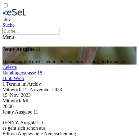
.dev
Suche
Menü
Jenny Ausgabe 11
Darstellende Kunst
Literatur
Präsentation
Lesung
Performance
Celeste
Hambugerstrasse 18
1050 Wien
1 Termin im Archiv
Mittwoch
15. November
2023
15. Nov.
2023
Mittwoch
Mi
20:00
Jenny Ausgabe 11
JENNY. Ausgabe 11
es geht sich schon aus
Edition Angewandte Neuerscheinung