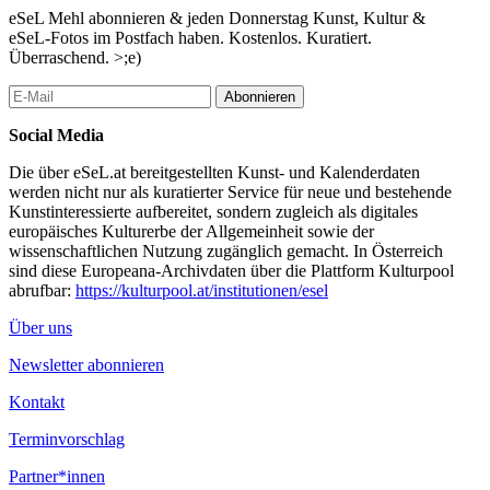
UNDERGROUND) I RADIO GRILLE I CARPE
eSeL Mehl abonnieren & jeden Donnerstag Kunst, Kultur &
NOCTEM aka Vid Jeraj (GLAZBA PROTIV
eSeL-Fotos im Postfach haben. Kostenlos. Kuratiert.
VETRENJA?A)
Überraschend. >;e)
Paperartwork: NINA PRADER (PAPER & TAPE)
Abonnieren
...Mehr lesen
Social Media
Die über eSeL.at bereitgestellten Kunst- und Kalenderdaten
werden nicht nur als kuratierter Service für neue und bestehende
Kunstinteressierte aufbereitet, sondern zugleich als digitales
europäisches Kulturerbe der Allgemeinheit sowie der
wissenschaftlichen Nutzung zugänglich gemacht. In Österreich
sind diese Europeana-Archivdaten über die Plattform Kulturpool
abrufbar:
https://kulturpool.at/institutionen/esel
Über uns
Newsletter abonnieren
Kontakt
Terminvorschlag
Partner*innen