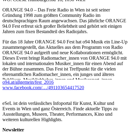
ORANGE 94.0 – Das Freie Radio in Wien ist seit seiner
Gründung 1998 zum größten Community Radio im
deutschsprachigen Raum angewachsen. Das jährliche ORANGE
94.0 Fest erfreut sich großer Beliebtheit und gehört seit einigen
Jahren zum fixen Bestandteil des Radiojahrs.
Für das 18 Jahre ORANGE 94.0 Fest hat o94 Musik ein Line-Up
zusammengestellt, das Aktuelles aus dem Programm von Radio
ORANGE 94.0 aufgreift und neue Kollaborationen ermöglicht.
Dieses Event bringt Radiomacher_innen von ORANGE 94.0 mit
lokalen und internationalen Musiker_innen für einen Abend auf
der Bühne zusammen. Das Fest ist Treffpunkt für die vielen
ehrenamtlichen Radiomacher_innen, ein junges und älteres
Publikum, Musikliebhaber_innen und Musikexpert_innen.
o94.at/allgemein/fest_2016
www.facebook.com/…/491103654417520
LINE-UP:
MC RHINE & DNYE
(AT) live
eSeL ist dein verlässliches Infoportal für Kunst, Kultur und
NKISI (UK/BE) DJ-Set
Events in Wien und ganz Österreich. Finde aktuelle Tipps zu
JOHN T. GAST (UK) live
Ausstellungen, Museen, Theater, Performances, Kino und
GRRR (AT) DJ-Set
weiteren kulturellen Highlights.
Radiomacher_innen on the decks:
Newsletter
50 HZ I TRISTAN BATH (GLOBAL