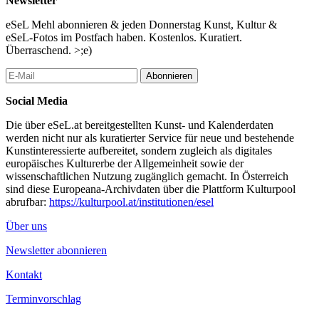
Newsletter
Catherine Lemieux (Riot Grrrls Pop, Montréal)
eSeL Mehl abonnieren & jeden Donnerstag Kunst, Kultur &
Steiner (SteinerWeiss / Soundküche, Graz)
eSeL-Fotos im Postfach haben. Kostenlos. Kuratiert.
Windom (Black Celebration, Wien)
Überraschend. >;e)
...Mehr lesen
Abonnieren
Social Media
Die über eSeL.at bereitgestellten Kunst- und Kalenderdaten
werden nicht nur als kuratierter Service für neue und bestehende
Kunstinteressierte aufbereitet, sondern zugleich als digitales
europäisches Kulturerbe der Allgemeinheit sowie der
wissenschaftlichen Nutzung zugänglich gemacht. In Österreich
sind diese Europeana-Archivdaten über die Plattform Kulturpool
abrufbar:
https://kulturpool.at/institutionen/esel
Über uns
Newsletter abonnieren
Kontakt
Terminvorschlag