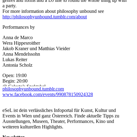
genres and forms and a DJ line to round the whole thing up with
a party.
For more information about philosophy unbound see
http://philosophyunbound.tumblr.com/about
Performances by
Anna de Marco
Wera Hippesroither
Jakob Kraner und Matthias Vieider
Anna Mendelssohn
Lukas Reiter
Antonia Scholz
Open: 19:00
Begin: 20:00
@ Celeste’s Spektakel
philosophyunbound.tumblr.com
www.facebook.com/events/990878150924328
Entry: Free Donation (suggested donation 5 Euro, we are a no
budget organisation, everything will go to the performers)
eSeL ist dein verlässliches Infoportal für Kunst, Kultur und
Detailed Information T.B.A. at
Events in Wien und ganz Österreich. Finde aktuelle Tipps zu
www.philosophyunbound.tumblr.com
Ausstellungen, Museen, Theater, Performances, Kino und
weiteren kulturellen Highlights.
DJ Line celeste Main Floor from 21:00 on
(
https://www.facebook.com/events/764418153626600/
)