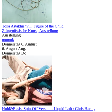
Tolia Astakhishvili: Figure of the Child
Zeitgenössische Kunst, Ausstellung
Ausstellung
mumok
Donnerstag
6. August
6.
August
Aug.
Donnerstag
Do
Hold&Resist Spin-Off Version
- Liquid Loft / Chris Haring