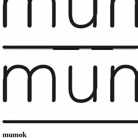
mumok