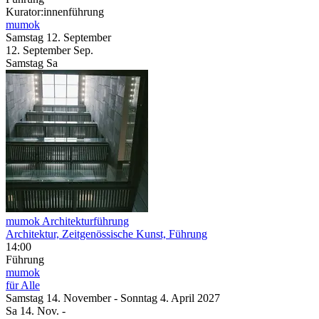
Kurator:innenführung
mumok
Samstag
12. September
12.
September
Sep.
Samstag
Sa
mumok Architekturführung
Architektur, Zeitgenössische Kunst, Führung
14:00
Führung
mumok
für Alle
Samstag
14. November
-
Sonntag
4. April
2027
Sa
14. Nov.
-