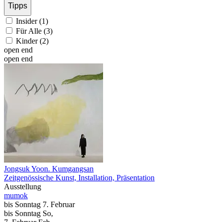
Tipps
Insider (1)
Für Alle (3)
Kinder (2)
open end
open end
Jongsuk Yoon. Kumgangsan
Zeitgenössische Kunst, Installation, Präsentation
Ausstellung
mumok
bis
Sonntag
7. Februar
bis
Sonntag
So
,