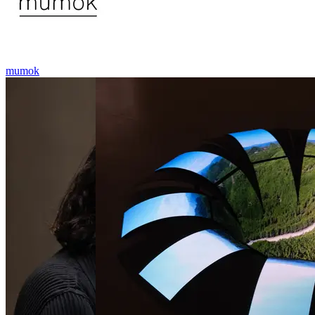
mumok