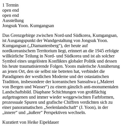
1 Termin
open end
open end
Ausstellung
Jongsuk Yoon. Kumgangsan
Das Grenzgebirge zwischen Nord-und Südkorea, Kumgangsan,
ist Ausgangspunkt der Wandgestaltung von Jongsuk Yoon.
Kumgangsan („Diamantenberg“), der heute auf
nordkoreanischem Territorium liegt, erinnert an die 1945 erfolgte
willkürliche Teilung in Nord- und Südkorea und ist als solcher
Symbol eines ungelösten Konfliktes globaler Politik und dessen
bis heute traumatisierende Folgen. Yoons malerische Annäherung
an jenen Ort, den sie selbst nie betreten hat, verbindet die
Paradigmen der westlichen Moderne und der ostasiatischen
Tradition, insbesondere der koreanischen Sansuhwa („Malerei
von Bergen und Wasser“) zu einem gänzlich anti-monumentalen
Landschaftsbild. Diaphane Schichtungen von großflächig
aufgetragenen und immer wieder weggewischten Farbformen,
prozessuale Spuren und grafische Chiffren verdichten sich zu
einer panoramatischen „Seelenlandschaft“ (J. Yoon), in der
„innere“ und „äußere“ Perspektiven wechseln.
Kuratiert von Heike Eipeldauer