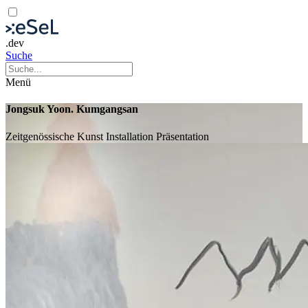
.dev
Suche
Menü
Jongsuk Yoon. Kumgangsan
Zeitgenössische Kunst
Installation
Präsentation