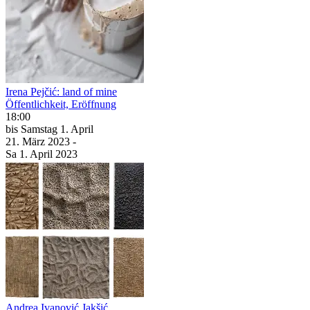
Irena Pejčić: land of mine
Öffentlichkeit, Eröffnung
18:00
bis
Samstag
1. April
21. März
2023
-
Sa
1. April
2023
Andrea Ivanović Jakšić