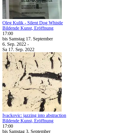
Oleg Kulik - Silent Dog Whistle
Bildende Kunst, Eröffnung
17:00
bis
Samstag
17. September
6. Sep.
2022
-
Sa
17. Sep.
2022
Ivackovic: jazzing into abstraction
Bildende Kunst, Eröffnung
17:00
bis
Samstag
3. September