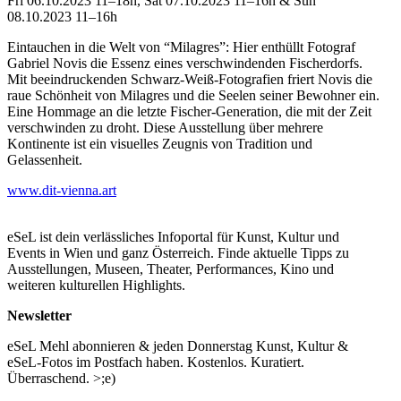
Fri 06.10.2023 11–18h, Sat 07.10.2023 11–16h & Sun
08.10.2023 11–16h
Eintauchen in die Welt von “Milagres”: Hier enthüllt Fotograf
Gabriel Novis die Essenz eines verschwindenden Fischerdorfs.
Mit beeindruckenden Schwarz-Weiß-Fotografien friert Novis die
raue Schönheit von Milagres und die Seelen seiner Bewohner ein.
Eine Hommage an die letzte Fischer-Generation, die mit der Zeit
verschwinden zu droht. Diese Ausstellung über mehrere
Kontinente ist ein visuelles Zeugnis von Tradition und
Gelassenheit.
www.dit-vienna.art
eSeL ist dein verlässliches Infoportal für Kunst, Kultur und
Events in Wien und ganz Österreich. Finde aktuelle Tipps zu
Ausstellungen, Museen, Theater, Performances, Kino und
weiteren kulturellen Highlights.
Newsletter
eSeL Mehl abonnieren & jeden Donnerstag Kunst, Kultur &
eSeL-Fotos im Postfach haben. Kostenlos. Kuratiert.
Überraschend. >;e)