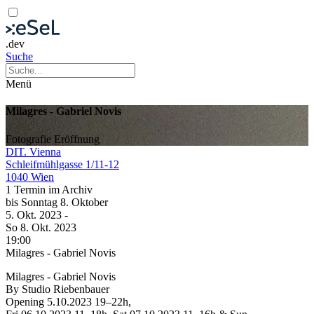
.dev
Suche
Menü
Milagres - Gabriel Novis
Fotografie
Eröffnung
DIT. Vienna
Schleifmühlgasse 1/11-12
1040 Wien
1 Termin im Archiv
bis
Sonntag
8. Oktober
5. Okt.
2023
-
So
8. Okt.
2023
19:00
Milagres - Gabriel Novis
Milagres - Gabriel Novis
By Studio Riebenbauer
Opening 5.10.2023 19–22h,