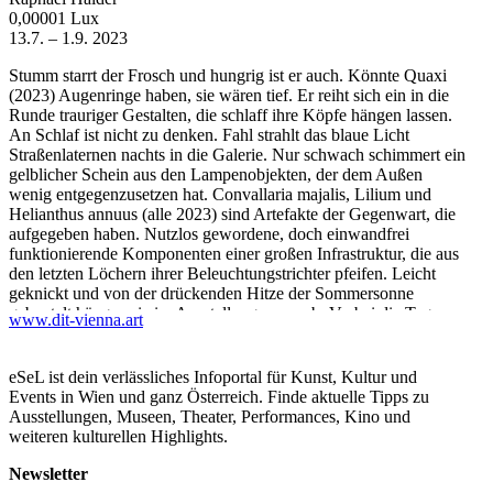
0,00001 Lux
13.7. – 1.9. 2023
Stumm starrt der Frosch und hungrig ist er auch. Könnte Quaxi
(2023) Augenringe haben, sie wären tief. Er reiht sich ein in die
Runde trauriger Gestalten, die schlaff ihre Köpfe hängen lassen.
An Schlaf ist nicht zu denken. Fahl strahlt das blaue Licht
Straßenlaternen nachts in die Galerie. Nur schwach schimmert ein
gelblicher Schein aus den Lampenobjekten, der dem Außen
wenig entgegenzusetzen hat. Convallaria majalis, Lilium und
Helianthus annuus (alle 2023) sind Artefakte der Gegenwart, die
aufgegeben haben. Nutzlos gewordene, doch einwandfrei
funktionierende Komponenten einer großen Infrastruktur, die aus
den letzten Löchern ihrer Beleuchtungstrichter pfeifen. Leicht
geknickt und von der drückenden Hitze der Sommersonne
gebeutelt hängen sie im Ausstellungsraum ab. Vorbei die Tage, an
www.dit-vienna.art
denen sie wacker und aufrecht Stunde um Stunde als stumme
Begleiter verunsicherten Jugendlichen den betrunkenen Weg nach
Hause wiesen und Tausenden von Motten gleich jenen ins
eSeL ist dein verlässliches Infoportal für Kunst, Kultur und
Paradies.
Events in Wien und ganz Österreich. Finde aktuelle Tipps zu
Als melodiöse Liebeshelden wie Gene Kelly sich in You Are My
Ausstellungen, Museen, Theater, Performances, Kino und
Lucky Star (1952) von ihnen Halt geben ließen und singend in
weiteren kulturellen Highlights.
die nächste Sommerromanze schwangen. Als sie die
Transitstraßen von Schlafstädten zu Industriehochburgen
Newsletter
erhellten, auf denen die Schichtbusse rollten. Als sie noch den