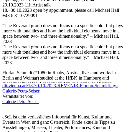
29.10.2023 11h Artist talk
18.–30.10.2023 open by appointment, please call Michael Hall
+43 6 8110729091
“The Reverant group does not focus on a specific color but plays
more with tonalities and how the individual elements move in a
space between two- and three-dimensionality.” – Michael Hall,
2023
“The Reverant group does not focus on a specific color but plays
more with tonalities and how the individual elements move in a
space between two- and three-dimensionality.” – Michael Hall,
2023
Florian Schmidt (*1980 in Raabs, Austria, lives and works in
Berlin and Weimar) studied at the HfBK in Hamburg and
subsequently at the Academy of Arts in Vienna. In Weimar,
dit-vienna.art/18-30-10-2023-REVENIR-Florian-Schmidt-by-
Schmidt is an artistic associate at the Bauhaus-University. He has
Galerie-Petra-Seiser
had international solo and group exhibitions at Kunsthalle Krems,
Veranstaltet von:
Hudson Valley Center for Contemporary Art, Peekskill, New
Galerie Petra Seiser
York, Princeton University Art Museum, MUMOK, Vienna,
Overbeck-Gesellschaft, Lübeck, and the 5th Beijing International
Art Biennale at the National Art Museum of China, among others.
eSeL ist dein verlässliches Infoportal für Kunst, Kultur und
Events in Wien und ganz Österreich. Finde aktuelle Tipps zu
...Mehr lesen
Ausstellungen, Museen, Theater, Performances, Kino und