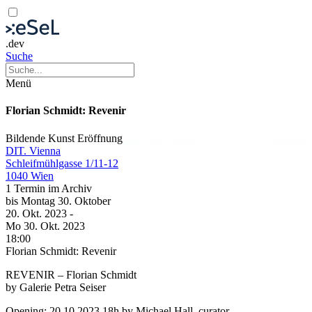
.dev
Suche
Menü
Florian Schmidt: Revenir
Bildende Kunst
Eröffnung
DIT. Vienna
Schleifmühlgasse 1/11-12
1040 Wien
1 Termin im Archiv
bis
Montag
30. Oktober
20. Okt.
2023
-
Mo
30. Okt.
2023
18:00
Florian Schmidt: Revenir
REVENIR – Florian Schmidt
by Galerie Petra Seiser
Opening: 20.10.2023 18h by Michael Hall, curator