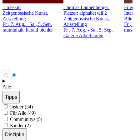
Timeskip
Thomas Laubenberger-
Friedri
Zeitgenössische Kunst,
Pletzer: alphabet teil 2
Interme
Ausstellung
Zeitgenössische Kunst,
Bildend
Fr
, 7. Aug.
-
Sa
, 5. Sep.
Ausstellung
Fr
, 7. 
rauminhalt_harald bichler
Fr
, 7. Aug.
-
Sa
, 5. Sep.
museum
Galerie Alberhaufen
Alle
Tipps
Insider (34)
Für Alle (49)
Communitys (5)
Kinder (2)
Disziplin