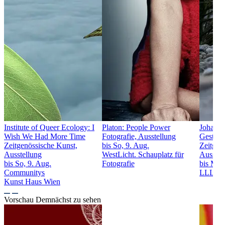
Institute of Queer Ecology: I
Platon: People Power
Johanne
Wish We Had More Time
Fotografie, Ausstellung
Gestrüp
Zeitgenössische Kunst,
bis So, 9. Aug.
Zeitgen
Ausstellung
WestLicht. Schauplatz für
Ausstel
bis So, 9. Aug.
Fotografie
bis Mo,
Communitys
LLLLLL 
Kunst Haus Wien
Vorschau
Demnächst zu sehen