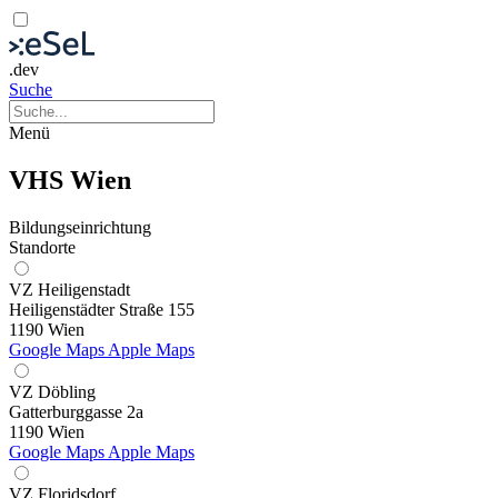
.dev
Suche
Menü
VHS Wien
Bildungseinrichtung
Standorte
VZ Heiligenstadt
Heiligenstädter Straße 155
1190 Wien
Google Maps
Apple Maps
VZ Döbling
Gatterburggasse 2a
1190 Wien
Google Maps
Apple Maps
VZ Floridsdorf