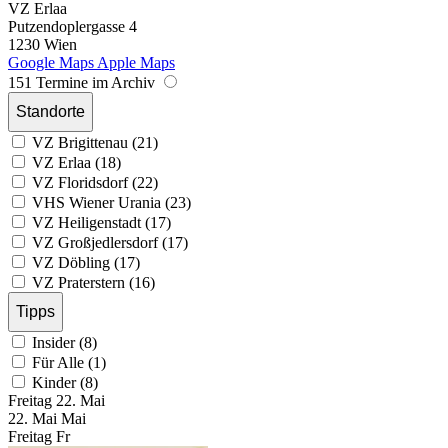
VZ Erlaa
Putzendoplergasse 4
1230 Wien
Google Maps
Apple Maps
151 Termine im Archiv
Standorte
VZ Brigittenau (21)
VZ Erlaa (18)
VZ Floridsdorf (22)
VHS Wiener Urania (23)
VZ Heiligenstadt (17)
VZ Großjedlersdorf (17)
VZ Döbling (17)
VZ Praterstern (16)
Tipps
Insider (8)
Für Alle (1)
Kinder (8)
Freitag
22. Mai
22.
Mai
Mai
Freitag
Fr