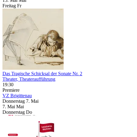
15.
Mai
Mai
Freitag
Fr
Das Tragische Schicksal der Sonate Nr. 2
Theater, Theateraufführung
19:30
Premiere
VZ Brigittenau
Donnerstag
7. Mai
7.
Mai
Mai
Donnerstag
Do