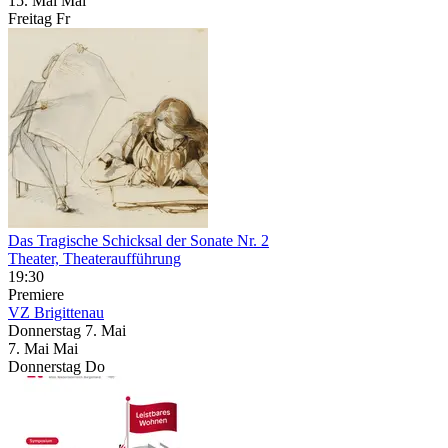
15.
Mai
Mai
Freitag
Fr
Das Tragische Schicksal der Sonate Nr. 2
Theater, Theateraufführung
19:30
Premiere
VZ Brigittenau
Donnerstag
7. Mai
7.
Mai
Mai
Donnerstag
Do