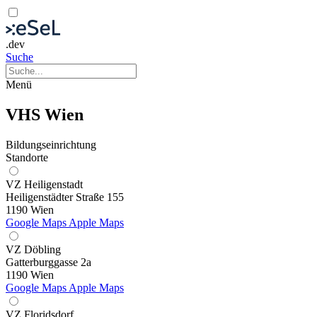
.dev
Suche
Menü
VHS Wien
Bildungseinrichtung
Standorte
VZ Heiligenstadt
Heiligenstädter Straße 155
1190 Wien
Google Maps
Apple Maps
VZ Döbling
Gatterburggasse 2a
1190 Wien
Google Maps
Apple Maps
VZ Floridsdorf