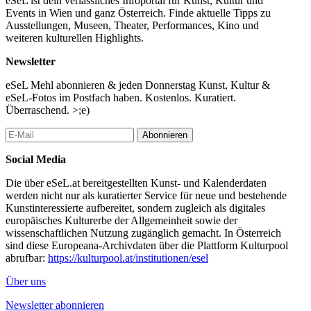
eSeL ist dein verlässliches Infoportal für Kunst, Kultur und
Events in Wien und ganz Österreich. Finde aktuelle Tipps zu
...Mehr lesen
Ausstellungen, Museen, Theater, Performances, Kino und
weiteren kulturellen Highlights.
Newsletter
eSeL Mehl abonnieren & jeden Donnerstag Kunst, Kultur &
eSeL-Fotos im Postfach haben. Kostenlos. Kuratiert.
Überraschend. >;e)
Abonnieren
Social Media
Die über eSeL.at bereitgestellten Kunst- und Kalenderdaten
werden nicht nur als kuratierter Service für neue und bestehende
Kunstinteressierte aufbereitet, sondern zugleich als digitales
europäisches Kulturerbe der Allgemeinheit sowie der
wissenschaftlichen Nutzung zugänglich gemacht. In Österreich
sind diese Europeana-Archivdaten über die Plattform Kulturpool
abrufbar:
https://kulturpool.at/institutionen/esel
Über uns
Newsletter abonnieren