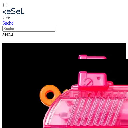
.dev
Suche
Menü
Die Räuber
Theater
Theateraufführung