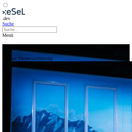
.dev
Suche
Menü
Halbe Leben
Theater
Theateraufführung