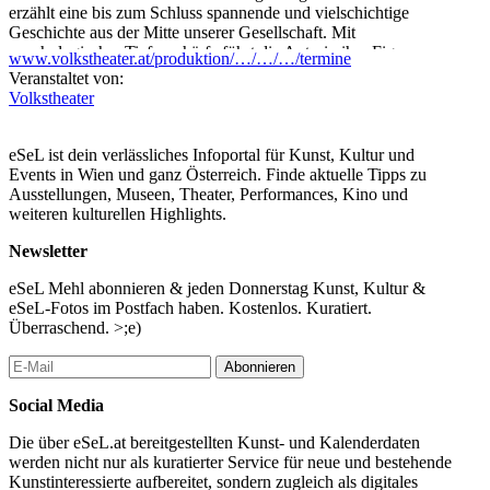
erzählt eine bis zum Schluss spannende und vielschichtige
Geschichte aus der Mitte unserer Gesellschaft. Mit
psychologischer Tiefenschärfe führt die Autorin ihre Figuren an
www.volkstheater.at/produktion/…/…/…/termine
die Abgründe unserer Wohlstandsgesellschaft heran und erlaubt
Veranstaltet von:
mit bösem Humor aufwühlende Einblicke in die Welt der Care-
Volkstheater
Arbeiter:innen. Die Regisseurin Milena Mönch vermag es, in
ihren Inszenierungen existenzielle Lebenssituationen mit Komik
zuzuspitzen. Mit HALBE LEBEN gibt sie ihr Debüt in
eSeL ist dein verlässliches Infoportal für Kunst, Kultur und
Österreich.
Events in Wien und ganz Österreich. Finde aktuelle Tipps zu
Ausstellungen, Museen, Theater, Performances, Kino und
...Mehr lesen
weiteren kulturellen Highlights.
Newsletter
eSeL Mehl abonnieren & jeden Donnerstag Kunst, Kultur &
eSeL-Fotos im Postfach haben. Kostenlos. Kuratiert.
Überraschend. >;e)
Abonnieren
Social Media
Die über eSeL.at bereitgestellten Kunst- und Kalenderdaten
werden nicht nur als kuratierter Service für neue und bestehende
Kunstinteressierte aufbereitet, sondern zugleich als digitales