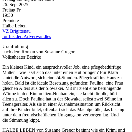
26. Sep.
2025
Freitag
Fr
19:30
Premiere
Halbe Leben
VZ Brigittenau
für Insider: Artverwandtes
Uraufführung
nach dem Roman von Susanne Gregor
Volkstheater Bezirke
Ein kleines Kind, ein anspruchsvoller Job, eine pflegebedürftige
Mutter – wie lässt sich das unter einen Hut bringen? Für Klara
lautet die Antwort, sich eine 24-Stunden-Pflegekraft ins Haus zu
holen. Bald ist die ideale Besetzung gefunden: Paulína, eine Frau
gleichen Alters aus der Slowakei. Mit ihr zieht eine beruhigende
Wärme in den Einfamilien-Neubau ein, sie kocht für alle, hört
allen zu. Doch Paulína hat in der Slowakei selbst zwei Söhne im
Teenageralter. Als sie in einer Ausnahmesituation um Rücksicht
auf ihre Kinder bittet, offenbart sich das Machtgefälle, das bislang
unter dem freundschaftlichen Umgangston verborgen lag. Und
die Stimmung kippt.
HALBE LEBEN von Susanne Gregor beginnt wie ein Krimi und