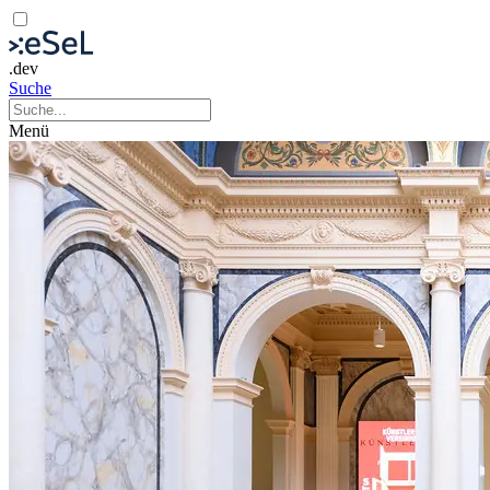
.dev
Suche
Menü