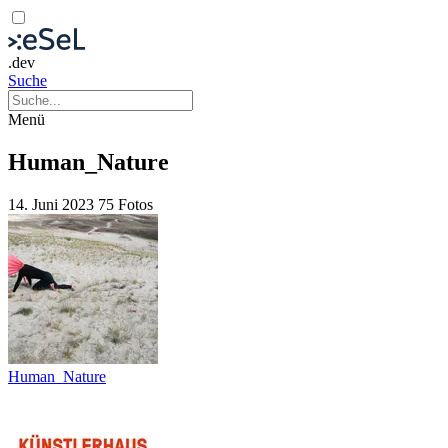
.dev
Suche
Menü
Human_Nature
14. Juni 2023
75 Fotos
Human_Nature