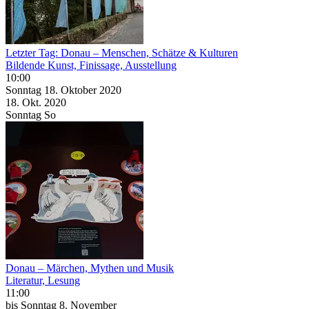
Letzter Tag: Donau – Menschen, Schätze & Kulturen
Bildende Kunst, Finissage, Ausstellung
10:00
Sonntag
18. Oktober
2020
18. Okt.
2020
Sonntag
So
Donau – Märchen, Mythen und Musik
Literatur, Lesung
11:00
bis
Sonntag
8. November