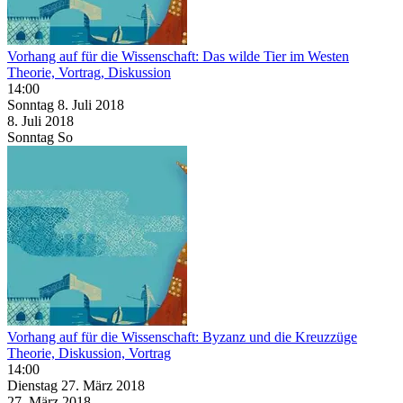
Vorhang auf für die Wissenschaft: Das wilde Tier im Westen
Theorie, Vortrag, Diskussion
14:00
Sonntag
8. Juli
2018
8. Juli
2018
Sonntag
So
Vorhang auf für die Wissenschaft: Byzanz und die Kreuzzüge
Theorie, Diskussion, Vortrag
14:00
Dienstag
27. März
2018
27. März
2018