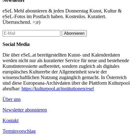
Newsletter
Schreiben – Schöpfen – Färben
eSeL Mehl abonnieren & jeden Donnerstag Kunst, Kultur &
eSeL-Fotos im Postfach haben. Kostenlos. Kuratiert.
Für alle Selber-Macher und Hobby-Handwerkerinnen öffnet die
Überraschend. >;e)
Handwerkstatt an diesem Wochenende zum fünften Mal ihre
Türen. Unter dem Motto „SCHREIBEN – SCHÖPFEN –
Abonnieren
FÄRBEN” widmen wir uns einem ganz besonderen Material:
Papier.
Social Media
Achtung: Haustiere sind an den KUNST WERK TAGEN nicht
Die über eSeL.at bereitgestellten Kunst- und Kalenderdaten
erlaubt.
werden nicht nur als kuratierter Service für neue und bestehende
Termine
Kunstinteressierte aufbereitet, sondern zugleich als digitales
europäisches Kulturerbe der Allgemeinheit sowie der
Fr 2 8 2019 09 00 Uhr

wissenschaftlichen Nutzung zugänglich gemacht. In Österreich
Sa 3 8 2019 09 00 Uhr

sind diese Europeana-Archivdaten über die Plattform Kulturpool
abrufbar:
https://kulturpool.at/institutionen/esel
...Mehr lesen
Über uns
Newsletter abonnieren
Kontakt
Terminvorschlag