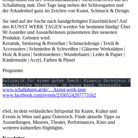
Schallaburg statt. Drei Tage lang stehen der Schlossgarten und
der Arkadenhof ganz im Zeichen von Kunst, Schmuck & Design.
Sie sind auf der Suche nach handgefertigten Einzelstücken? Auf
den KUNST WERK TAGEN werden Sie bestimmt fündig! Über
90 Austeller und Ausstellerinnen präsentieren ihre neuesten
Produkte. Geboten wird:
Keramik, Steinzeug & Porzellan | Schmuckdesign | Textil &
Accessoires | Schmieden & Schweißen | Gläserne Werkstätten |
Holz & Kunst | Seifensiederei | Wunderbares | Leder & Papier |
Kindermode | Acryl, Farben & Pinsel
Programm
Kulinarik für einen guten Zweck: Kiwanis Dürnstein Danu
Musikalische Umrahmung: JH Swing Band, Motovidlo

www.schallaburg.at/de/…/kunst-werk-tage
www.facebook.com/events/2356524297773162
Eintrittspreis
Erwachsene € 3,50
eSeL ist dein verlässliches Infoportal für Kunst, Kultur und
Kinder (0-18 Jahre) frei
Events in Wien und ganz Österreich. Finde aktuelle Tipps zu
Ausstellungen, Museen, Theater, Performances, Kino und
Für den Eintritt in die Ausstellung „Der Hände Werk” gelten die
weiteren kulturellen Highlights.
regulären Preise.
Der Besuch der KUNST WERK TAGE ist inkludiert.