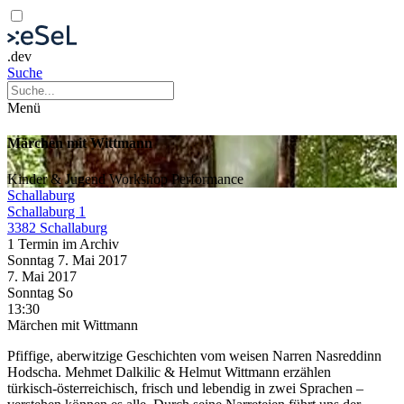
.dev
Suche
Menü
Märchen mit Wittmann
Kinder & Jugend
Workshop
Performance
Schallaburg
Schallaburg 1
3382 Schallaburg
1 Termin im Archiv
Sonntag
7. Mai
2017
7. Mai
2017
Sonntag
So
13:30
Märchen mit Wittmann
Pfiffige, aberwitzige Geschichten vom weisen Narren Nasreddinn
Hodscha. Mehmet Dalkilic & Helmut Wittmann erzählen
türkisch-österreichisch, frisch und lebendig in zwei Sprachen –