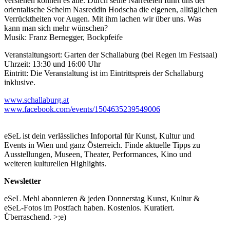
verstehen können es alle. Durch seine Narreteien führt uns der
orientalische Schelm Nasreddin Hodscha die eigenen, alltäglichen
Verrücktheiten vor Augen. Mit ihm lachen wir über uns. Was
kann man sich mehr wünschen?
Musik: Franz Bernegger, Bockpfeife
Veranstaltungsort: Garten der Schallaburg (bei Regen im Festsaal)
Uhrzeit: 13:30 und 16:00 Uhr
Eintritt: Die Veranstaltung ist im Eintrittspreis der Schallaburg
inklusive.
www.schallaburg.at
www.facebook.com/events/1504635239549006
eSeL ist dein verlässliches Infoportal für Kunst, Kultur und
Events in Wien und ganz Österreich. Finde aktuelle Tipps zu
Ausstellungen, Museen, Theater, Performances, Kino und
weiteren kulturellen Highlights.
Newsletter
eSeL Mehl abonnieren & jeden Donnerstag Kunst, Kultur &
eSeL-Fotos im Postfach haben. Kostenlos. Kuratiert.
Überraschend. >;e)