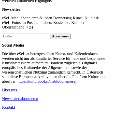
weiteren kulturellen Highlights.
Guide-Trainerin in verschiedenen Ausstellungen des Anne-Frank-
Zentrums tätig. Darüber hinaus engagiert sie sich in der deutsch-
Newsletter
israelischen Jugendbegegnung.
eSeL Mehl abonnieren & jeden Donnerstag Kunst, Kultur &
Von 18. März bis 5. November 2017 präsentiert die Schallaburg
eSeL-Fotos im Postfach haben. Kostenlos. Kuratiert.
die Ausstellung ISLAM. Im Fokus der Ausstellung steht das
Überraschend. >;e)
Verhältnis zwischen muslimisch und ?westlich abendländisch?
geprägten Kulturen in Österreich. Ausgangspunkt sind aktuelle
Abonnieren
Begegnungsräume von heute: Anhand ?vertrauter? Situationen im
täglichen Zusammenleben werden aktuelle Fragen, historische
Social Media
Hintergründe und unterschiedliche Sichtweisen in den
Mittelpunkt gerückt. Sie laden zu einer vertieften kulturellen
Die über eSeL.at bereitgestellten Kunst- und Kalenderdaten
Begegnung ein.
werden nicht nur als kuratierter Service für neue und bestehende
Kunstinteressierte aufbereitet, sondern zugleich als digitales
Im Zuge der ISLAM Ausstellung geben öffentliche Gastvorträge
europäisches Kulturerbe der Allgemeinheit sowie der
auf der Schallaburg Einblicke in das Thema und in die
wissenschaftlichen Nutzung zugänglich gemacht. In Österreich
didaktischen Zugänge. Die öffentliche Vortragsreihe startet am
sind diese Europeana-Archivdaten über die Plattform Kulturpool
21. Oktober 2016 und endet am 10. März 2017.
abrufbar:
https://kulturpool.at/institutionen/esel
...Mehr lesen
Über uns
Newsletter abonnieren
Kontakt