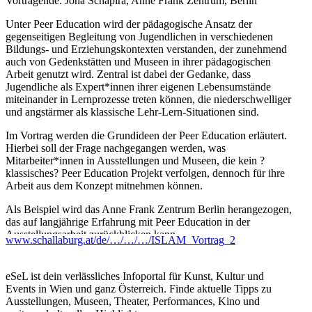
Vortragende: Jona Schapira, Anne Frank Zentrum, Berlin
Unter Peer Education wird der pädagogische Ansatz der
gegenseitigen Begleitung von Jugendlichen in verschiedenen
Bildungs- und Erziehungskontexten verstanden, der zunehmend
auch von Gedenkstätten und Museen in ihrer pädagogischen
Arbeit genutzt wird. Zentral ist dabei der Gedanke, dass
Jugendliche als Expert*innen ihrer eigenen Lebensumstände
miteinander in Lernprozesse treten können, die niederschwelliger
und angstärmer als klassische Lehr-Lern-Situationen sind.
Im Vortrag werden die Grundideen der Peer Education erläutert.
Hierbei soll der Frage nachgegangen werden, was
Mitarbeiter*innen in Ausstellungen und Museen, die kein ?
klassisches? Peer Education Projekt verfolgen, dennoch für ihre
Arbeit aus dem Konzept mitnehmen können.
Als Beispiel wird das Anne Frank Zentrum Berlin herangezogen,
das auf langjährige Erfahrung mit Peer Education in der
Ausstellungsarbeit zurückblicken kann.
www.schallaburg.at/de/…/…/…/ISLAM_Vortrag_2
Jona Schapira ist Historikerin und Erziehungswissenschaftlerin.
Sie ist langjährige freie Mitarbeiterin im Anne-Frank-Zentrum
eSeL ist dein verlässliches Infoportal für Kunst, Kultur und
Berlin, in dem sie in verschiedenen Projekten involviert ist. Ihr
Events in Wien und ganz Österreich. Finde aktuelle Tipps zu
Arbeitsschwerpunkt liegt auf dem Konzept der Peer Education in
Ausstellungen, Museen, Theater, Performances, Kino und
der historisch-politischen Bildungsarbeit. Sie selbst ist als Peer