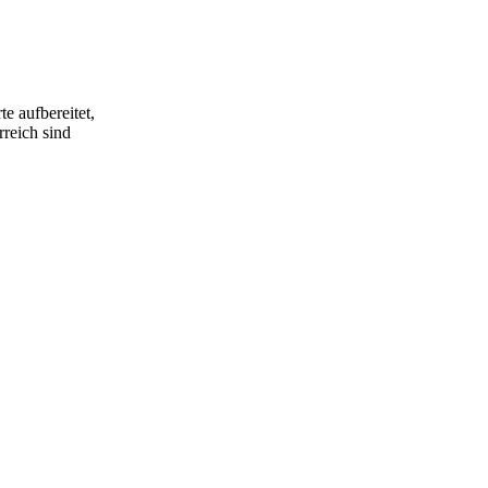
Und was ist
ycling
e aufbereitet,
rreich sind