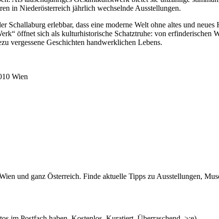
tren in Niederösterreich jährlich wechselnde Ausstellungen.
er Schallaburg erlebbar, dass eine moderne Welt ohne altes und neues
k“ öffnet sich als kulturhistorische Schatztruhe: von erfinderischen
hezu vergessene Geschichten handwerklichen Lebens.
1010 Wien
n, Ausstellung) frei zu bewegen – an diesem Wochenende findet auch wi
 den Handwerker und Handwerkerinnen über die Schulter schauen kann
n Wien und ganz Österreich. Finde aktuelle Tipps zu Ausstellungen, Mus
urg!
s im Postfach haben. Kostenlos. Kuratiert. Überraschend. >;e)