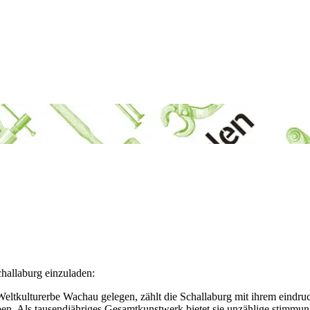
challaburg einzuladen:
eltkulturerbe Wachau gelegen, zählt die Schallaburg mit ihrem eindru
en. Als tausendjähriges Gesamtkunstwerk bietet sie unzählige stimmun