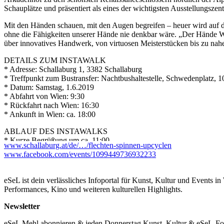
Schauplätze und präsentiert als eines der wichtigsten Ausstellungszen
Mit den Händen schauen, mit den Augen begreifen – heuer wird auf d
ohne die Fähigkeiten unserer Hände nie denkbar wäre. „Der Hände Wer
über innovatives Handwerk, von virtuosen Meisterstücken bis zu na
DETAILS ZUM INSTAWALK
* Adresse: Schallaburg 1, 3382 Schallaburg
* Treffpunkt zum Bustransfer: Nachtbushaltestelle, Schwedenplatz, 
* Datum: Samstag, 1.6.2019
* Abfahrt von Wien: 9:30
* Rückfahrt nach Wien: 16:30
* Ankunft in Wien: ca. 18:00
ABLAUF DES INSTAWALKS
* Kurze Begrüßung um ca. 11:00
www.schallaburg.at/de/…/flechten-spinnen-upcyclen
* Anschließend Führung durch die Ausstellung & Schloss
www.facebook.com/events/1099449736932233
* Gemeinsames Mittagessen
* Danach: Freie Zeit – Möglichkeit sich am Gelände (Schloss, Garte
„Handwerkstatt Schallaburg“ statt, wo man selbst aktiv werden und
eSeL ist dein verlässliches Infoportal für Kunst, Kultur und Events i
Performances, Kino und weiteren kulturellen Highlights.
Handwerkstatt
Newsletter
Informieren, Mitmachen, Amüsieren - bei der Handwerkstatt Schallab
eSeL Mehl abonnieren & jeden Donnerstag Kunst, Kultur & eSeL-Foto