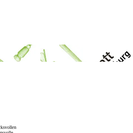
cksvollen
gsvolle