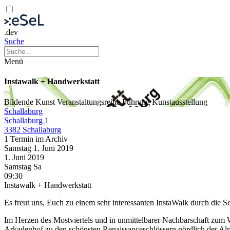
.dev
Suche
Menü
Instawalk + Handwerkstatt
Bildende Kunst
Veranstaltungsreihe
Führung
Kunstausstellung
Schallaburg
Schallaburg 1
3382 Schallaburg
1 Termin im Archiv
Samstag
1. Juni
2019
1. Juni
2019
Samstag
Sa
09:30
Instawalk + Handwerkstatt
Es freut uns, Euch zu einem sehr interessanten InstaWalk durch die S
Im Herzen des Mostviertels und in unmittelbarer Nachbarschaft zum W
Arkadenhof zu den schönsten Renaissanceschlössern nördlich der Alp