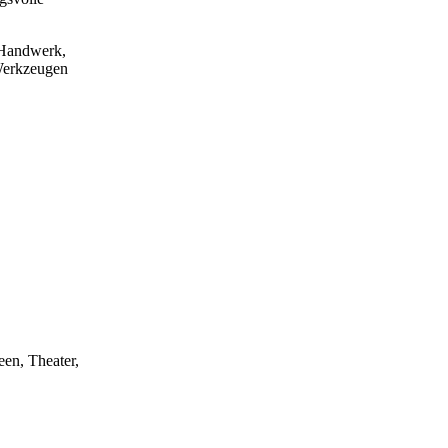
 Handwerk,
 Werkzeugen
eder die
een, Theater,