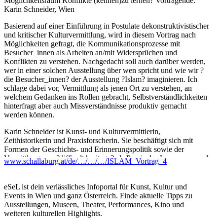
Möglichkeitsraum Konflikte (kennen)zu lernen? Vortragende:
Karin Schneider, Wien
Basierend auf einer Einführung in Postulate dekonstruktivistischer
und kritischer Kulturvermittlung, wird in diesem Vortrag nach
Möglichkeiten gefragt, die Kommunikationsprozesse mit
Besucher_innen als Arbeiten an/mit Widersprüchen und
Konflikten zu verstehen. Nachgedacht soll auch darüber werden,
wer in einer solchen Ausstellung über wen spricht und wie wir ?
die Besucher_innen? der Ausstellung ?Islam? imaginieren. Ich
schlage dabei vor, Vermittlung als jenen Ort zu verstehen, an
welchem Gedanken ins Rollen gebracht, Selbstverständlichkeiten
hinterfragt aber auch Missverständnisse produktiv gemacht
werden können.
Karin Schneider ist Kunst- und Kulturvermittlerin,
Zeithistorikerin und Praxisforscherin. Sie beschäftigt sich mit
Formen der Geschichts- und Erinnerungspolitik sowie der
Vermittlung von ?difficult heritage? als Praxis des Lernens an und
www.schallaburg.at/de/…/…/…/ISLAM_Vortrag_4
mit Konflikten. Sie ist Mitglied der Wiener Gruppe des
internationalen Netzwerks ?another roadmap for arts education?
und mit dieser Lehrbeauftragte für außerschulische
eSeL ist dein verlässliches Infoportal für Kunst, Kultur und
Vermittlungspraxen an der Universität für angewandte Kunst, im
Events in Wien und ganz Österreich. Finde aktuelle Tipps zu
Bereich Fachdidaktik; sie arbeitet zur Zeit gemeinsam mit Nora
Ausstellungen, Museen, Theater, Performances, Kino und
Landkammer im Rahmen des Projektes ?TRACES – transmitting
weiteren kulturellen Highlights.
contentious cultural heritages with the arts? am Institute for Arts