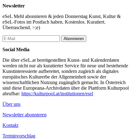
Education an der Zürcher Hochschule der Künste im research
Newsletter
Bereich ?education?.
eSeL Mehl abonnieren & jeden Donnerstag Kunst, Kultur &
Von 18. März bis 5. November 2017 präsentiert die Schallaburg
eSeL-Fotos im Postfach haben. Kostenlos. Kuratiert.
die Ausstellung ISLAM. Im Fokus der Ausstellung steht das
Überraschend. >;e)
Verhältnis zwischen muslimisch und ?westlich abendländisch?
geprägten Kulturen in Österreich. Ausgangspunkt sind aktuelle
Abonnieren
Begegnungsräume von heute: Anhand ?vertrauter? Situationen im
täglichen Zusammenleben werden aktuelle Fragen, historische
Social Media
Hintergründe und unterschiedliche Sichtweisen in den
Die über eSeL.at bereitgestellten Kunst- und Kalenderdaten
Mittelpunkt gerückt. Sie laden zu einer vertieften kulturellen
werden nicht nur als kuratierter Service für neue und bestehende
Begegnung ein.
Kunstinteressierte aufbereitet, sondern zugleich als digitales
Im Zuge der ISLAM Ausstellung geben öffentliche Gastvorträge
europäisches Kulturerbe der Allgemeinheit sowie der
auf der Schallaburg Einblicke in das Thema und in die
wissenschaftlichen Nutzung zugänglich gemacht. In Österreich
didaktischen Zugänge. Die öffentliche Vortragsreihe startet am
sind diese Europeana-Archivdaten über die Plattform Kulturpool
21. Oktober 2016 und endet am 10. März 2017.
abrufbar:
https://kulturpool.at/institutionen/esel
...Mehr lesen
Über uns
Newsletter abonnieren
Kontakt
Terminvorschlag