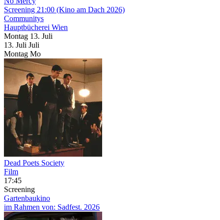
No Mercy
Screening
21:00
(Kino am Dach 2026)
Communitys
Hauptbücherei Wien
Montag
13. Juli
13.
Juli
Juli
Montag
Mo
Dead Poets Society
Film
17:45
Screening
Gartenbaukino
im Rahmen von:
Sadfest. 2026