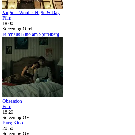
Virginia Woolf's Night & Day
Film
18:00
Screening
OmdU
Filmhaus Kino am Spittelberg
Obsession
Film
18:20
Screening
OV
Burg Kino
20:50
Screening
OV