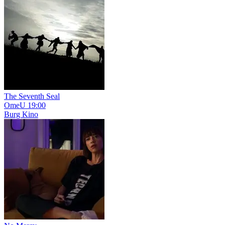
The Seventh Seal
OmeU
19:00
Burg Kino