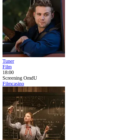
Tuner
Film
18:00
Screening
OmdU
Filmcasino