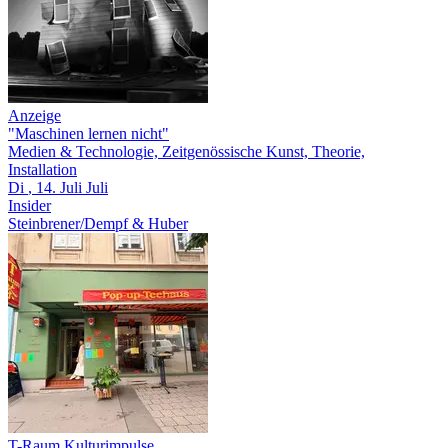
Anzeige
"Maschinen lernen nicht"
Medien & Technologie, Zeitgenössische Kunst, Theorie,
Installation
Di
, 14.
Juli
Juli
Insider
Steinbrener/Dempf & Huber
T-Raum Kulturimpulse