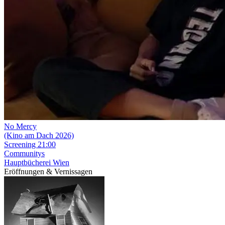
No Mercy
(Kino am Dach 2026)
Screening
21:00
Communitys
Hauptbücherei Wien
Eröffnungen & Vernissagen