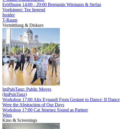
Eröffnung
14:00 - 20:00
Benjamin Wiemann & Stefan
Voglsinger: Tee liegend
Insider
T-Raum
Vermittlung & Diskurs
ImPulsTanz: Public Moves
(ImPulsTanz)
Workshop
17:00
Alix Eynaudi From Gesture to Dance: If Dance
Were the Abstraction of Our Days
Workshop
17:00
Cat Jimenez Sound as Partner
Wien
Kino & Screenings