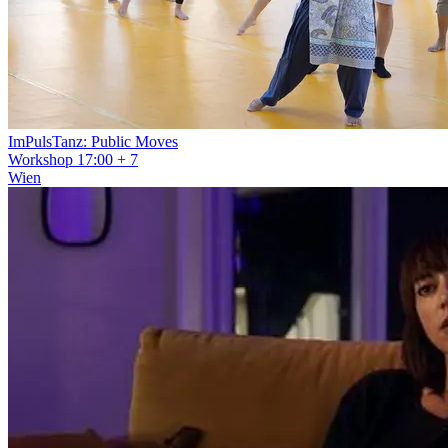
ImPulsTanz: Public Moves
Workshop
17:00
+ 7
Wien