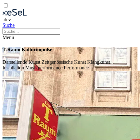
.dev
Suche
Menü
T-Raum Kulturimpulse
Darstellende Kunst
Zeitgenössische Kunst
Klangkunst
Installation
Musikperformance
Performance