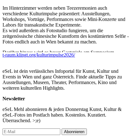
Im Hinterzimmer werden neben Teezeremonien auch
verschiedene Kulturimpulse präsentiert: Ausstellungen,
Workshops, Vorträge, Performances sowie Mini-Konzerte und
Labors für transakustische Experimente.
Es wird außerdem als Fotostudio fungieren, um die
zeitgenössische chinesische Kunstform des kostümierten Selfie -
Fotos endlich auch in Wien bekannt zu machen.
Darüber hinaus wird es heuer Gastspiele am Symposium
t-raum.klingt.org/kulturimpulse2026/
Lindabrunn sowie beim Festival IMA20+ im AKW Zwentendorf
geben.
eSeL ist dein verlässliches Infoportal für Kunst, Kultur und
Öffnungszeiten T-Raum:
Events in Wien und ganz Österreich. Finde aktuelle Tipps zu
von 13. Juli bis 13. August 2026
Ausstellungen, Museen, Theater, Performances, Kino und
jeweils Montag bis Donnerstag, 14-20 Uhr
weiteren kulturellen Highlights.
Kulturimpulse:
Newsletter
Mo, 13.7.26 Benjamin Wiemann & Stefan Voglsinger: Tee
eSeL Mehl abonnieren & jeden Donnerstag Kunst, Kultur &
liegend (Analoge Teebilder, Dias-Installation bis 13.8.26)
eSeL-Fotos im Postfach haben. Kostenlos. Kuratiert.
Di,, 14.7.26 19:00 Hanne Römer: L U F Traum (Lesung)
Überraschend. >;e)
Mi, 15.7.26 17:00 Heidelinde Gratzl & Melissa
Coleman(Minikonzert)
Abonnieren
Do, 16.7.26 19:00 Alexander Babikov & Radu Malfatti (Konzert)