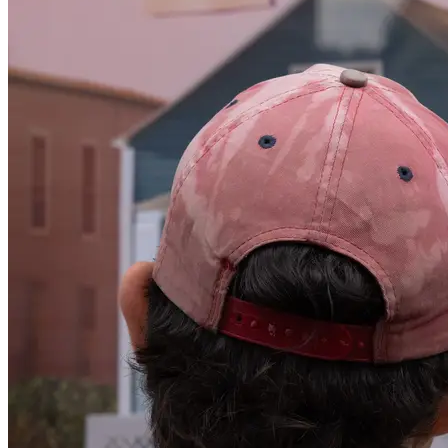
Carlo Zappella
Studierte Künstlerische Fotografie an der Universität für
angewandte Kunst Wien bei Gabriele Rothemann. Im Fokus
seines Interesses steht der künstlerische Prozess an sich sowie die
Auseinandersetzung mit Wahrnehmung und Wirklichkeit. Seine
Arbeiten verbinden unterschiedliche Medien wie Fotografie, 3D-
Rendering, Skulptur und Video und regen zur Reflexion über das
Selbst im größeren Kontext an. Erste Einzelausstellungen mit The
Seamless Switch (Stadtgalerie Raumimpuls, 2026) und Digital
Doubles (Horizont Gallery, Budapest, 2026), daneben
Beteiligung an zahlreichen Gruppenausstellungen.
Veröffentlichungen unter anderem im P.IN.E.A Periodical
(2025/26).
...Mehr lesen