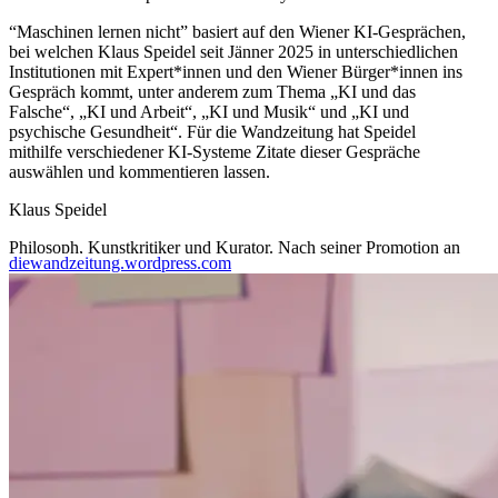
“Maschinen lernen nicht” basiert auf den Wiener KI-Gesprächen,
bei welchen Klaus Speidel seit Jänner 2025 in unterschiedlichen
Institutionen mit Expert*innen und den Wiener Bürger*innen ins
Gespräch kommt, unter anderem zum Thema „KI und das
Falsche“, „KI und Arbeit“, „KI und Musik“ und „KI und
psychische Gesundheit“. Für die Wandzeitung hat Speidel
mithilfe verschiedener KI-Systeme Zitate dieser Gespräche
auswählen und kommentieren lassen.
Klaus Speidel
Philosoph, Kunstkritiker und Kurator. Nach seiner Promotion an
diewandzeitung.wordpress.com
der Sorbonne in Paris zum visuellen Erzählen forschte er viele
Jahre zu Storytelling und Narrativen. Seit 2025 entwickelt er am
AIT Austrian Institute of Technology das Kunstprogramm
artloop, das künstlerische Methoden mit Innovation und
Technologie verbindet. Sein heutiger Schwerpunkt, zu dem er an
der Universität für angewandte Kunst Wien mehrere Seminare
abgehalten hat, liegt auf den Auswirkungen künstlicher
Intelligenz auf Denken, Handeln und Gesellschaft. Gemeinsam
mit Claudia Larcher entwickelte er zudem für das Kulturlabor
Gemeindebau die Workshopreihe „Mein Leben mit KI“ und hält
international Vorträge.