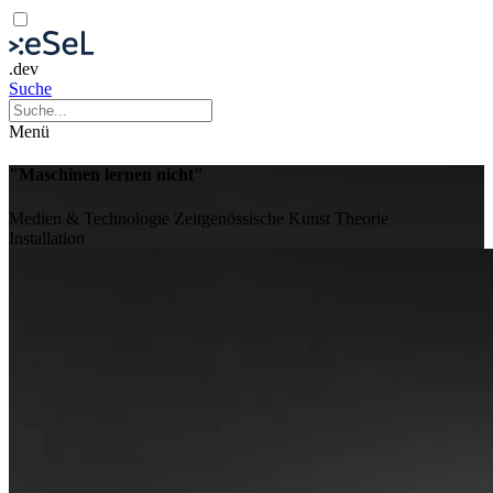
.dev
Suche
Menü
"Maschinen lernen nicht"
Medien & Technologie
Zeitgenössische Kunst
Theorie
Installation