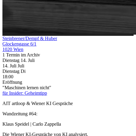
Steinbrener/Dempf & Huber
Glockengasse 6/1
1020 Wien
1 Termin im Archiv
Dienstag
14. Juli
14.
Juli
Juli
Dienstag
Di
18:00
Eröffnung
"Maschinen lernen nicht"
für Insider: Geheimtipp
AIT artloop & Wiener KI Gespräche
Wandzeitung #64:
Klaus Speidel | Carlo Zappella
Die Wiener KI-Gespräche von KI analysiert.