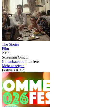
The Stories
Film
20:00
Screening
OmdU
Gartenbaukino
Premiere
Mehr anzeigen
Festivals & Co