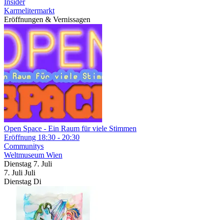
Insider
Karmelitermarkt
Eröffnungen & Vernissagen
Open Space - Ein Raum für viele Stimmen
Eröffnung
18:30 - 20:30
Communitys
Weltmuseum Wien
Dienstag
7. Juli
7.
Juli
Juli
Dienstag
Di