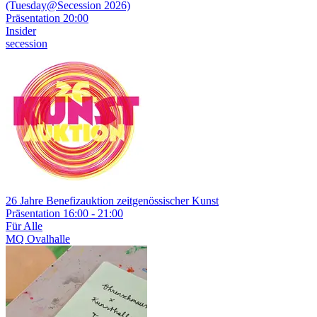
(Tuesday@Secession 2026)
Präsentation
20:00
Insider
secession
26 Jahre Benefizauktion zeitgenössischer Kunst
Präsentation
16:00 - 21:00
Für Alle
MQ Ovalhalle