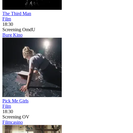
The Third Man
Film
18:30
Screening
OmdU
Burg Kino
Pick Me Girls
Film
18:30
Screening
OV
Filmcasino