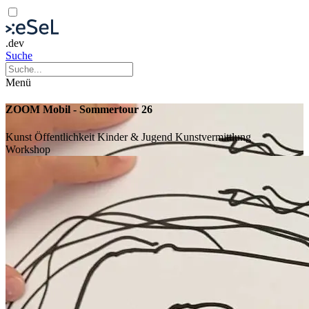
.dev
Suche
Menü
ZOOM Mobil - Sommertour 26
Kunst
Öffentlichkeit
Kinder & Jugend
Kunstvermittlung
Workshop