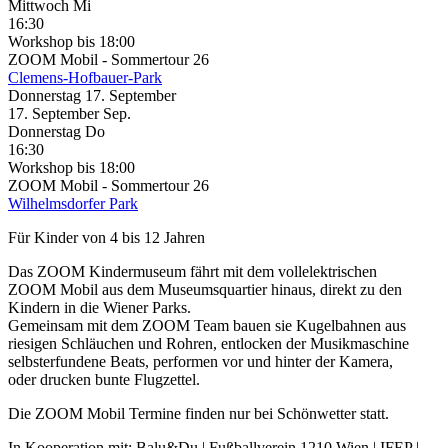
Mittwoch
Mi
16:30
Workshop
bis 18:00
ZOOM Mobil - Sommertour 26
Clemens-Hofbauer-Park
Donnerstag
17. September
17.
September
Sep.
Donnerstag
Do
16:30
Workshop
bis 18:00
ZOOM Mobil - Sommertour 26
Wilhelmsdorfer Park
Für Kinder von 4 bis 12 Jahren
Das ZOOM Kindermuseum fährt mit dem vollelektrischen
ZOOM Mobil aus dem Museumsquartier hinaus, direkt zu den
Kindern in die Wiener Parks.
Gemeinsam mit dem ZOOM Team bauen sie Kugelbahnen aus
riesigen Schläuchen und Rohren, entlocken der Musikmaschine
selbsterfundene Beats, performen vor und hinter der Kamera,
oder drucken bunte Flugzettel.
Die ZOOM Mobil Termine finden nur bei Schönwetter statt.
In Kooperation mit: Balu&Du | Fußballverein 1210 Wien | IFEP |