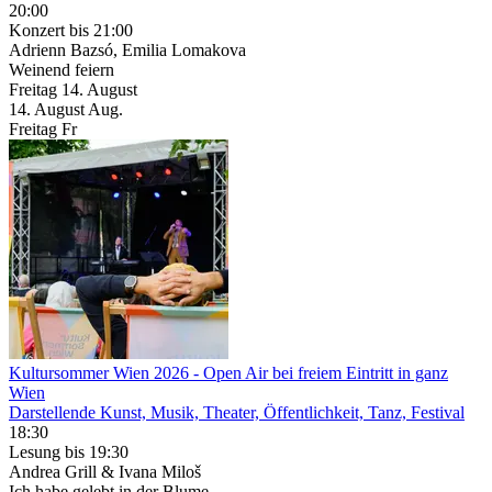
20:00
Konzert
bis 21:00
Adrienn Bazsó, Emilia Lomakova
Weinend feiern
Freitag
14. August
14.
August
Aug.
Freitag
Fr
Kultursommer Wien 2026
- Open Air bei freiem Eintritt in ganz
Wien
Darstellende Kunst, Musik, Theater, Öffentlichkeit, Tanz, Festival
18:30
Lesung
bis 19:30
Andrea Grill & Ivana Miloš
Ich habe gelebt in der Blume