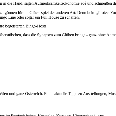
rn in die Hand, sagen Aufmerksamkeitsökonomie adé und schmeißen d
u gönnen für ein Glücksspiel der anderen Art: Denn beim „Protect Yo
ingo Line oder sogar ein Full House zu schaffen.
re begeisterten Bingo-Hosts.
n Oberstübchen, dass die Synapsen zum Glühen bringt – ganz ohne Anm
n Wien und ganz Österreich. Finde aktuelle Tipps zu Ausstellungen, Mus
s im Postfach haben. Kostenlos. Kuratiert. Überraschend. >;e)