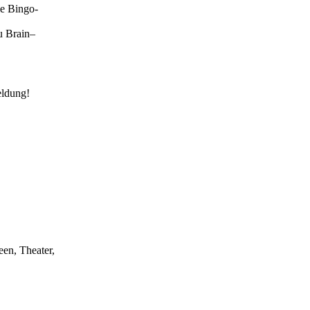
ie Bingo-
u Brain–
eldung!
een, Theater,