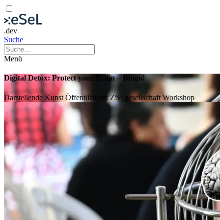
.dev
Suche
Menü
Digital Detox: Protect your Brain – Bingo!
Darstellende Kunst
Öffentlichkeit
Zivilgesellschaft
Workshop