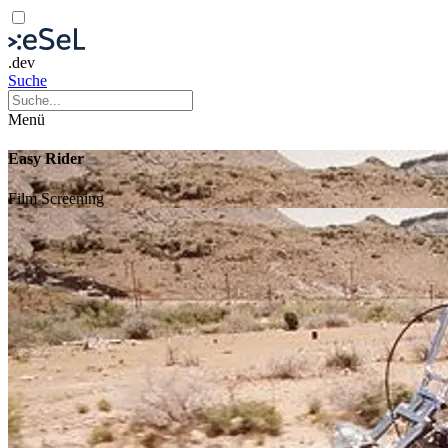
.dev
Suche
Menü
Easy Rider
Film
Screening