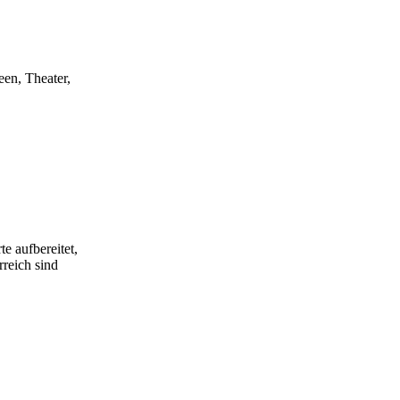
een, Theater,
e aufbereitet,
rreich sind