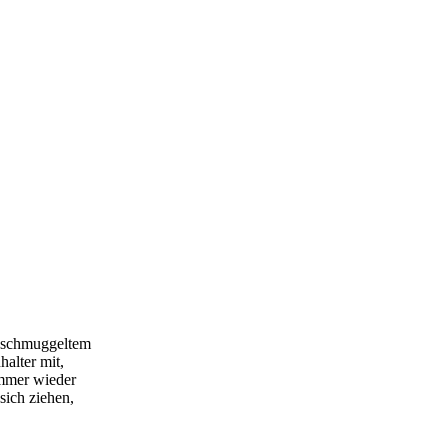
geschmuggeltem
alter mit,
immer wieder
sich ziehen,