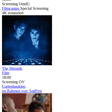
Screening
OmdU
Filmcasino
Special Screening
4K restauriert
The Shrouds
Film
18:00
Screening
OV
Gartenbaukino
im Rahmen von:
SadFest