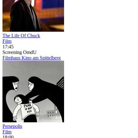
The Life Of Chuck
Film
17:45
Screening
OmdU
Filmhaus Kino am Spittelberg
Persepolis
Film
18:00