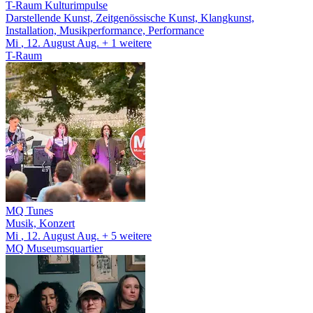
T-Raum Kulturimpulse
Darstellende Kunst, Zeitgenössische Kunst, Klangkunst,
Installation, Musikperformance, Performance
Mi
, 12.
August
Aug.
+ 1
weitere
T-Raum
MQ Tunes
Musik, Konzert
Mi
, 12.
August
Aug.
+ 5
weitere
MQ Museumsquartier