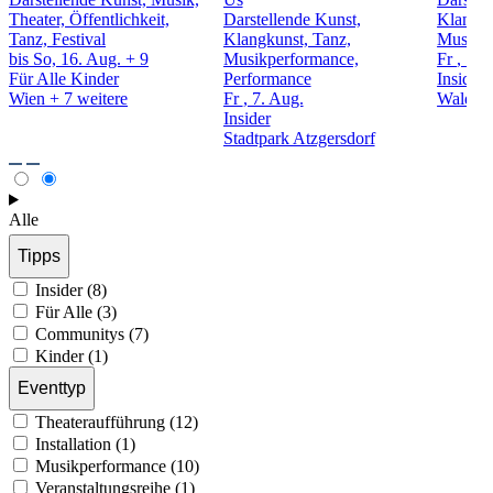
Theater, Öffentlichkeit,
Darstellende Kunst,
Klangku
Tanz, Festival
Klangkunst, Tanz,
Musikp
bis So, 16. Aug.
+ 9
Musikperformance,
Fr
, 7. 
Für Alle
Kinder
Performance
Insider
Wien
+ 7 weitere
Fr
, 7. Aug.
Waldmül
Insider
Stadtpark Atzgersdorf
Alle
Tipps
Insider (8)
Für Alle (3)
Communitys (7)
Kinder (1)
Eventtyp
Theateraufführung (12)
Installation (1)
Musikperformance (10)
Veranstaltungsreihe (1)