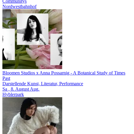
Communitys
Nordwestbahnhof
Bloomen Studios x Anna Possarnig
- A Botanical Study of Times
Past
Darstellende Kunst, Literatur, Performance
Sa
, 8.
August
Aug.
Hyblerpark