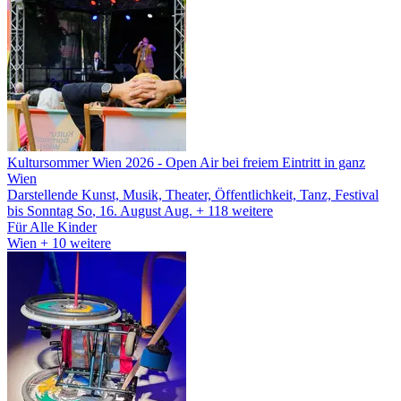
Kultursommer Wien 2026
- Open Air bei freiem Eintritt in ganz
Wien
Darstellende Kunst, Musik, Theater, Öffentlichkeit, Tanz, Festival
bis
Sonntag
So
, 16.
August
Aug.
+ 118
weitere
Für Alle
Kinder
Wien
+ 10 weitere