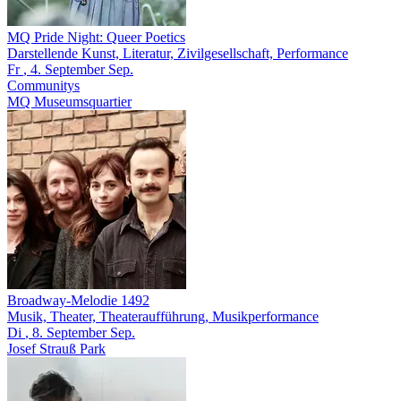
MQ Pride Night: Queer Poetics
Darstellende Kunst, Literatur, Zivilgesellschaft, Performance
Fr
, 4.
September
Sep.
Communitys
MQ Museumsquartier
Broadway-Melodie 1492
Musik, Theater, Theateraufführung, Musikperformance
Di
, 8.
September
Sep.
Josef Strauß Park