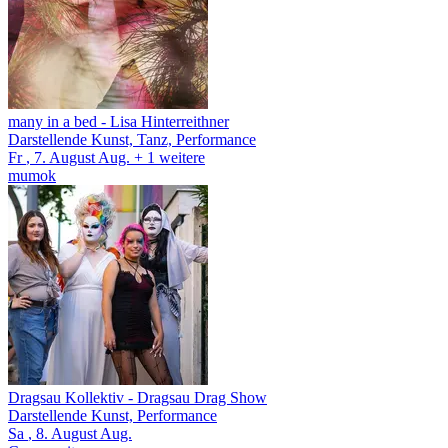
many in a bed
- Lisa Hinterreithner
Darstellende Kunst, Tanz, Performance
Fr
, 7.
August
Aug.
+ 1
weitere
mumok
Dragsau Kollektiv
- Dragsau Drag Show
Darstellende Kunst, Performance
Sa
, 8.
August
Aug.