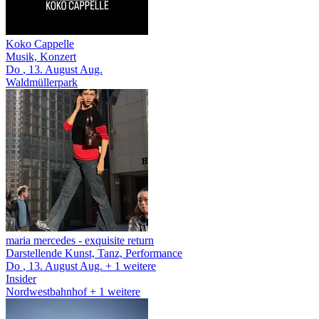
Koko Cappelle
Musik, Konzert
Do
, 13.
August
Aug.
Waldmüllerpark
maria mercedes
- exquisite return
Darstellende Kunst, Tanz, Performance
Do
, 13.
August
Aug.
+ 1
weitere
Insider
Nordwestbahnhof
+ 1 weitere