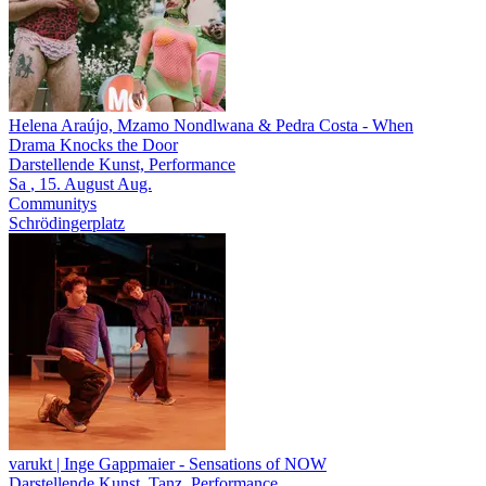
Helena Araújo, Mzamo Nondlwana & Pedra Costa
- When
Drama Knocks the Door
Darstellende Kunst, Performance
Sa
, 15.
August
Aug.
Communitys
Schrödingerplatz
varukt | Inge Gappmaier
- Sensations of NOW
Darstellende Kunst, Tanz, Performance