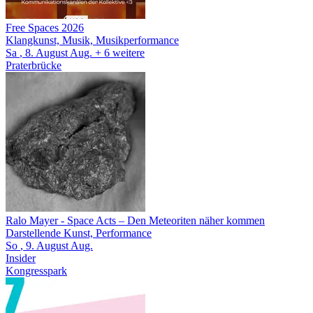
Free Spaces 2026
Klangkunst, Musik, Musikperformance
Sa
, 8.
August
Aug.
+ 6
weitere
Praterbrücke
Ralo Mayer
- Space Acts – Den Meteoriten näher kommen
Darstellende Kunst, Performance
So
, 9.
August
Aug.
Insider
Kongresspark