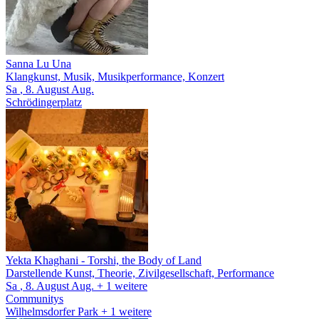
Sanna Lu Una
Klangkunst, Musik, Musikperformance, Konzert
Sa
, 8.
August
Aug.
Schrödingerplatz
Yekta Khaghani
- Torshi, the Body of Land
Darstellende Kunst, Theorie, Zivilgesellschaft, Performance
Sa
, 8.
August
Aug.
+ 1
weitere
Communitys
Wilhelmsdorfer Park
+ 1 weitere