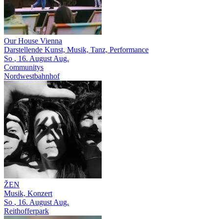
Our House Vienna
Darstellende Kunst, Musik, Tanz, Performance
So
, 16.
August
Aug.
Communitys
Nordwestbahnhof
ŽEN
Musik, Konzert
So
, 16.
August
Aug.
Reithofferpark