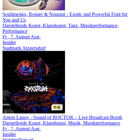
Soulimenko, Rosner & Nourani
- Exotic and Powerful Fruit for
You and Us
Darstellende Kunst, Klangkunst, Tanz, Musikperformance,
Performance
Fr
, 7.
August
Aug.
Insider
Stadtpark Atzgersdorf
Anton Lapov
- Sound of BOCTOK – Live Broadcast Booth
Darstellende Kunst, Klangkunst, Musik, Musikperformance
Fr
, 7.
August
Aug.
Insider
Waldmüllerpark