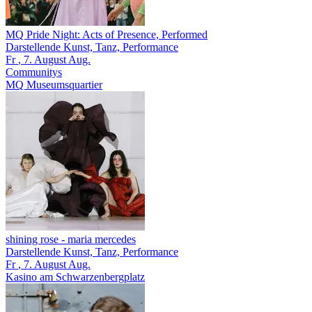
MQ Pride Night: Acts of Presence, Performed
Darstellende Kunst, Tanz, Performance
Fr
, 7.
August
Aug.
Communitys
MQ Museumsquartier
shining rose
- maria mercedes
Darstellende Kunst, Tanz, Performance
Fr
, 7.
August
Aug.
Kasino am Schwarzenbergplatz