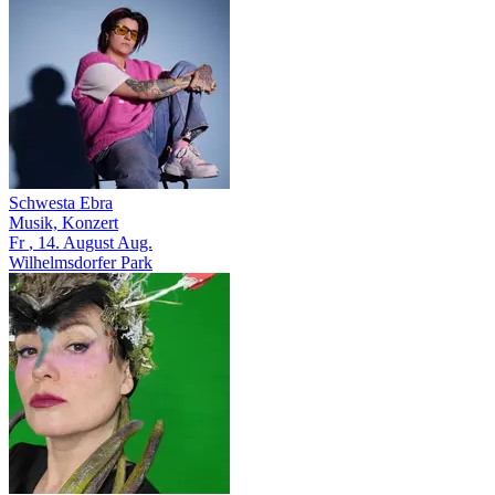
Schwesta Ebra
Musik, Konzert
Fr
, 14.
August
Aug.
Wilhelmsdorfer Park