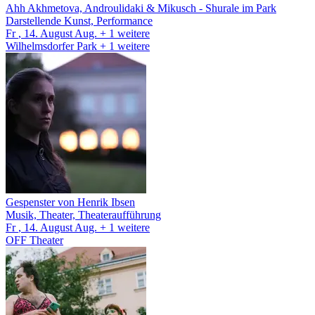
Ahh Akhmetova, Androulidaki & Mikusch
- Shurale im Park
Darstellende Kunst, Performance
Fr
, 14.
August
Aug.
+ 1
weitere
Wilhelmsdorfer Park
+ 1 weitere
Gespenster von Henrik Ibsen
Musik, Theater, Theateraufführung
Fr
, 14.
August
Aug.
+ 1
weitere
OFF Theater