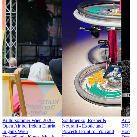
Kultursommer Wien 2026
-
Soulimenko, Rosner &
Anton 
Open Air bei freiem Eintritt
Nourani
- Exotic and
BOCTOK
in ganz Wien
Powerful Fruit for You and
Booth
Darstellende Kunst, Musik,
Us
Darstel