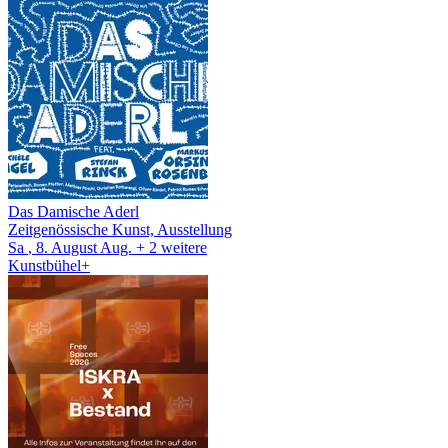
Das Damische Aderl
Zeitgenössische Kunst, Ausstellung
Sa
, 8.
August
Aug.
+ 2
weitere
Kunstbühel+