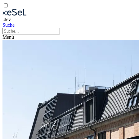
.dev
Suche
Menü