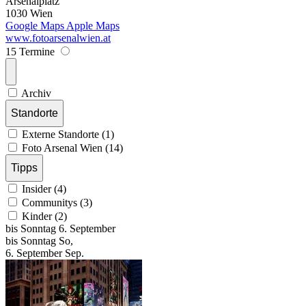
Arsenalplatz
1030 Wien
Google Maps
Apple Maps
www.fotoarsenalwien.at
15 Termine
Archiv
Standorte
Externe Standorte (1)
Foto Arsenal Wien (14)
Tipps
Insider (4)
Communitys (3)
Kinder (2)
bis
Sonntag
6. September
bis
Sonntag
So
,
6.
September
Sep.