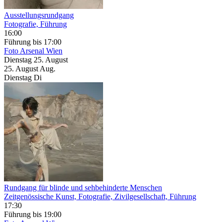
Ausstellungsrundgang
Fotografie, Führung
16:00
Führung
bis 17:00
Foto Arsenal Wien
Dienstag
25. August
25.
August
Aug.
Dienstag
Di
Rundgang für blinde und sehbehinderte Menschen
Zeitgenössische Kunst, Fotografie, Zivilgesellschaft, Führung
17:30
Führung
bis 19:00