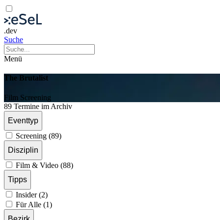
.dev
Suche
Menü
The Brutalist
Film
Screening
89 Termine im Archiv
Eventtyp
Screening (89)
Disziplin
Film & Video (88)
Tipps
Insider (2)
Für Alle (1)
Bezirk