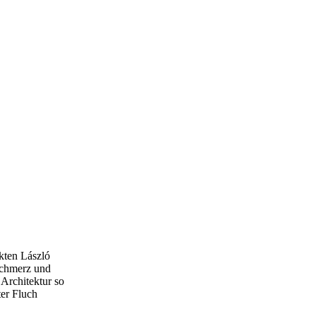
kten László
Schmerz und
 Architektur so
ter Fluch