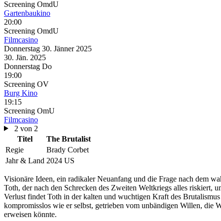
Screening
OmdU
Gartenbaukino
20:00
Screening
OmdU
Filmcasino
Donnerstag
30. Jänner
2025
30. Jän.
2025
Donnerstag
Do
19:00
Screening
OV
Burg Kino
19:15
Screening
OmU
Filmcasino
2 von 2
Titel
The Brutalist
Regie
Brady Corbet
Jahr & Land
2024 US
Visionäre Ideen, ein radikaler Neuanfang und die Frage nach dem wah
Toth, der nach den Schrecken des Zweiten Weltkriegs alles riskier
Verlust findet Toth in der kalten und wuchtigen Kraft des Brutalismus 
kompromisslos wie er selbst, getrieben vom unbändigen Willen, die We
erweisen könnte.