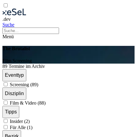
.dev
Suche
Menü
The Brutalist
Film
Screening
89 Termine im Archiv
Eventtyp
Screening (89)
Disziplin
Film & Video (88)
Tipps
Insider (2)
Für Alle (1)
Bezirk