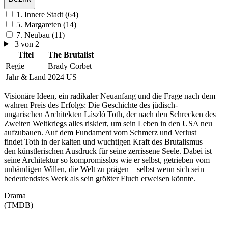
1. Innere Stadt (64)
5. Margareten (14)
7. Neubau (11)
3 von 2
Titel
The Brutalist
Regie
Brady Corbet
Jahr & Land
2024 US
Visionäre Ideen, ein radikaler Neuanfang und die Frage nach dem
wahren Preis des Erfolgs: Die Geschichte des jüdisch-
ungarischen Architekten László Toth, der nach den Schrecken des
Zweiten Weltkriegs alles riskiert, um sein Leben in den USA neu
aufzubauen. Auf dem Fundament vom Schmerz und Verlust
findet Toth in der kalten und wuchtigen Kraft des Brutalismus
den künstlerischen Ausdruck für seine zerrissene Seele. Dabei ist
seine Architektur so kompromisslos wie er selbst, getrieben vom
unbändigen Willen, die Welt zu prägen – selbst wenn sich sein
bedeutendstes Werk als sein größter Fluch erweisen könnte.
Drama
(TMDB)