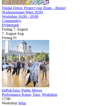
Digital Detox: Protect your Brain – Bingo!
(Kultursommer Wien 2026)
Workshop
16:00 - 20:00
Communitys
Hyblerpark
Freitag
7. August
7.
August
Aug.
Freitag
Fr
ImPulsTanz: Public Moves
Performance Kunst, Tanz, Workshop
17:00
Workshop
Wien