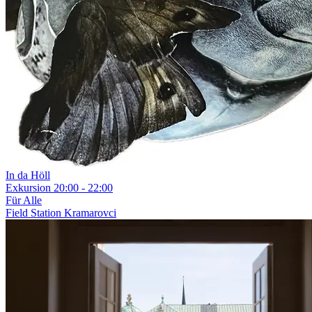
In da Höll
Exkursion
20:00 - 22:00
Für Alle
Field Station Kramarovci