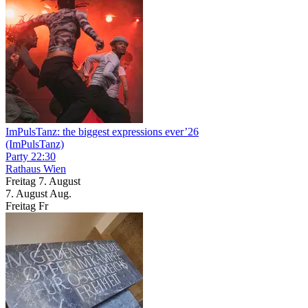
ImPulsTanz: the biggest expressions ever’26
(ImPulsTanz)
Party
22:30
Rathaus Wien
Freitag
7. August
7.
August
Aug.
Freitag
Fr