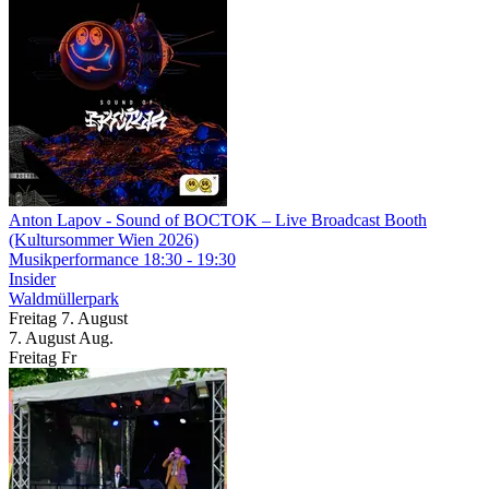
Anton Lapov
- Sound of BOCTOK – Live Broadcast Booth
(Kultursommer Wien 2026)
Musikperformance
18:30 - 19:30
Insider
Waldmüllerpark
Freitag
7. August
7.
August
Aug.
Freitag
Fr