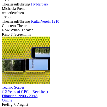
Theateraufführung
Hyblerpark
Michaela Prendl
wetterleuchten
18:30
Theateraufführung
KulturVerein 1210
Concreto Theatre
Now What? Theater
Kino & Screenings
Techno Scapes
(12 Years of GPC – Revisited)
Filmreihe
19:00 - 20:45
Online
Freitag
7. August