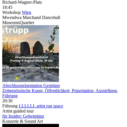
Richard-Wagner-Platz
18:45
Workshop
Wien
Mwendwa Marchand Dancehall
MuseumsQuartier
Abschlusspräsentation Gestrüpp
Zeitgenössische Kunst, Öffentlichkeit, Präsentation, Ausstellung,
Führung
20:30
Führung
LLLLLL artist run space
Artist guided tour
für Insider: Geheimtipp
Konzerte & Sound Art