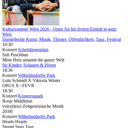
Kultursommer Wien 2026
- Open Air bei freiem Eintritt in ganz
Wien
Darstellende Kunst, Musik, Theater, Öffentlichkeit, Tanz, Festival
10:30
Konzert
Schrödingerplatz
Suli Puschban
Mein Herz umarmt die ganze Welt
für Kinder: Schauen & Hören
18:30
Konzert
Wilhelmsdorfer Park
Lulu Schmidt X Viktoria Winter
OPUS X / FEVR
18:30
Konzert
Kongresspark
Rosie Middleton
voice(less) Zeitgenössische Musik
20:00
Konzert
Wilhelmsdorfer Park
Hearts Hearts
Stupid Stars Tour