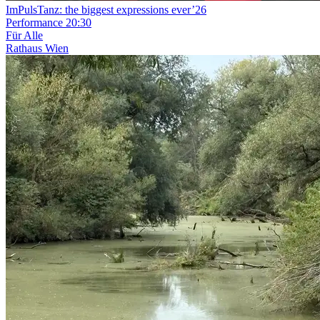
ImPulsTanz: the biggest expressions ever’26
Performance
20:30
Für Alle
Rathaus Wien