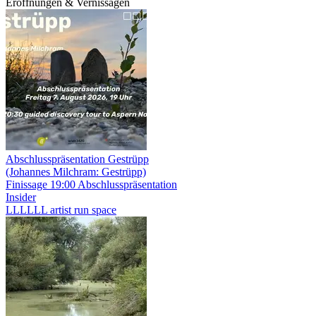
Eröffnungen & Vernissagen
Abschlusspräsentation Gestrüpp
(Johannes Milchram: Gestrüpp)
Finissage
19:00
Abschlusspräsentation
Insider
LLLLLL artist run space