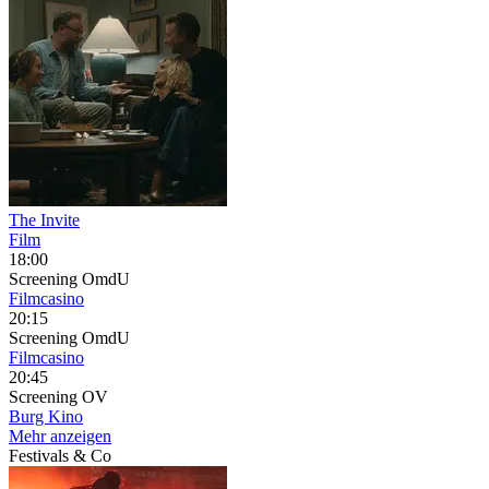
The Invite
Film
18:00
Screening
OmdU
Filmcasino
20:15
Screening
OmdU
Filmcasino
20:45
Screening
OV
Burg Kino
Mehr anzeigen
Festivals & Co