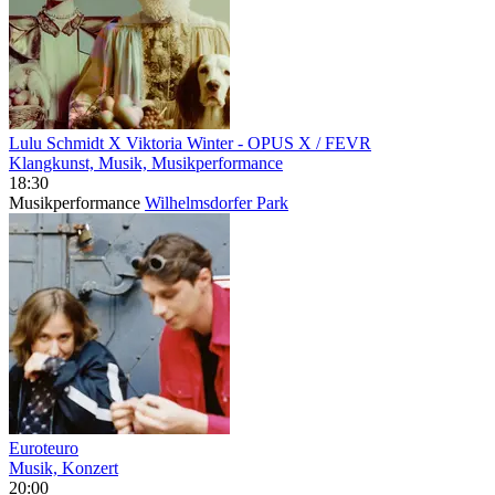
Lulu Schmidt X Viktoria Winter
- OPUS X / FEVR
Klangkunst, Musik, Musikperformance
18:30
Musikperformance
Wilhelmsdorfer Park
Euroteuro
Musik, Konzert
20:00