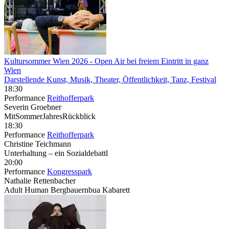
Kultursommer Wien 2026
- Open Air bei freiem Eintritt in ganz
Wien
Darstellende Kunst, Musik, Theater, Öffentlichkeit, Tanz, Festival
18:30
Performance
Reithofferpark
Severin Groebner
MitSommerJahresRückblick
18:30
Performance
Reithofferpark
Christine Teichmann
Unterhaltung – ein Sozialdebattl
20:00
Performance
Kongresspark
Nathalie Rettenbacher
Adult Human Bergbauernbua Kabarett