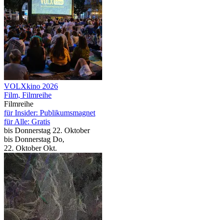
VOLXkino 2026
Film, Filmreihe
Filmreihe
für Insider: Publikumsmagnet
für Alle: Gratis
bis
Donnerstag
22. Oktober
bis
Donnerstag
Do
,
22.
Oktober
Okt.