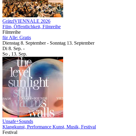
GrätzlVIENNALE 2026
Film, Öffentlichkeit, Filmreihe
Filmreihe
für Alle: Gratis
Dienstag
8. September
-
Sonntag
13. September
Di
8. Sep.
-
So
, 13. Sep.
Unsafe+Sounds
Klangkunst, Performance Kunst, Musik, Festival
Festival