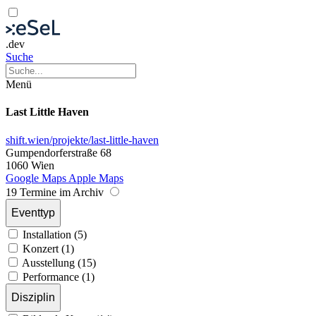
.dev
Suche
Menü
Last Little Haven
shift.wien/projekte/last-little-haven
Gumpendorferstraße 68
1060 Wien
Google Maps
Apple Maps
19 Termine im Archiv
Eventtyp
Installation (5)
Konzert (1)
Ausstellung (15)
Performance (1)
Disziplin