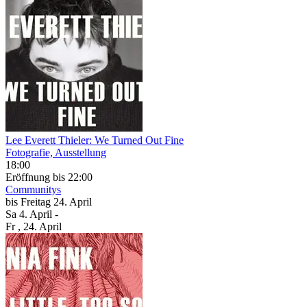
Lee Everett Thieler: We Turned Out Fine
Fotografie, Ausstellung
18:00
Eröffnung
bis 22:00
Communitys
bis
Freitag
24. April
Sa
4. April
-
Fr
, 24. April