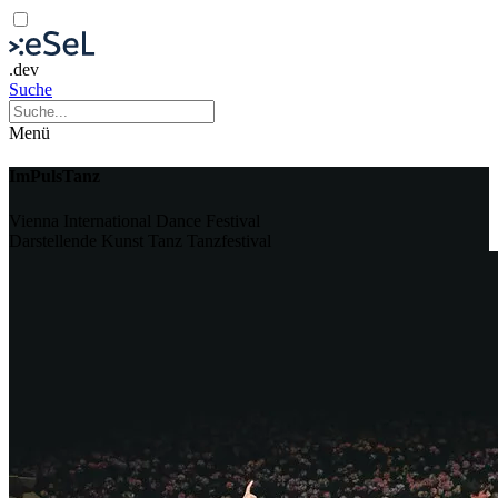
.dev
Suche
Menü
ImPulsTanz
Vienna International Dance Festival
Darstellende Kunst
Tanz
Tanzfestival