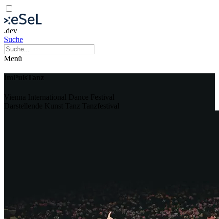
.dev
Suche
Menü
ImPulsTanz
Vienna International Dance Festival
Darstellende Kunst
Tanz
Tanzfestival