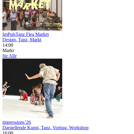
ImPulsTanz Flea Market
Design, Tanz, Markt
14:00
Markt
für Alle
impressions’26
Darstellende Kunst, Tanz, Vortrag, Workshop
16:00