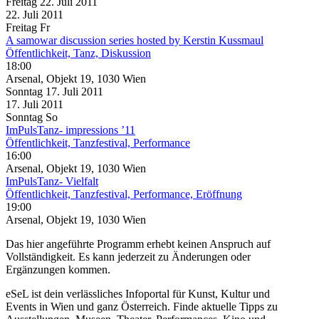
Freitag
22. Juli
2011
22. Juli
2011
Freitag
Fr
A samowar discussion series hosted by Kerstin Kussmaul
Öffentlichkeit, Tanz, Diskussion
18:00
Arsenal, Objekt 19, 1030 Wien
Sonntag
17. Juli
2011
17. Juli
2011
Sonntag
So
ImPulsTanz- impressions ’11
Öffentlichkeit, Tanzfestival, Performance
16:00
Arsenal, Objekt 19, 1030 Wien
ImPulsTanz- Vielfalt
Öffentlichkeit, Tanzfestival, Performance, Eröffnung
19:00
Arsenal, Objekt 19, 1030 Wien
Das hier angeführte Programm erhebt keinen Anspruch auf
Vollständigkeit. Es kann jederzeit zu Änderungen oder
Ergänzungen kommen.
eSeL ist dein verlässliches Infoportal für Kunst, Kultur und
Events in Wien und ganz Österreich. Finde aktuelle Tipps zu