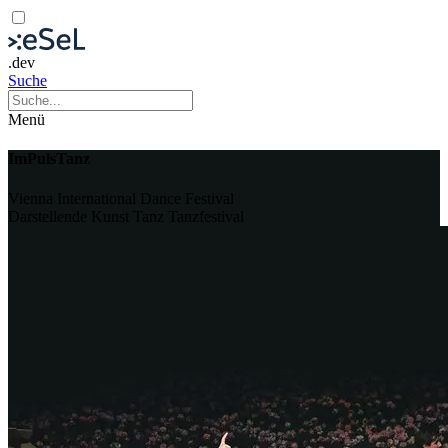
.dev
Suche
Menü
ImPulsTanz
Vienna International Dance Festival
Darstellende Kunst
Tanz
Tanzfestival