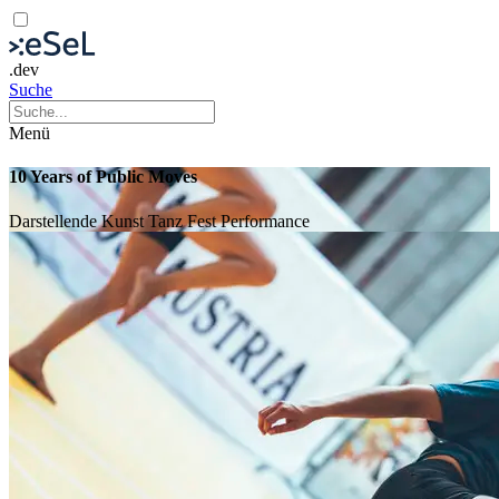
.dev
Suche
Menü
10 Years of Public Moves
Darstellende Kunst
Tanz
Fest
Performance