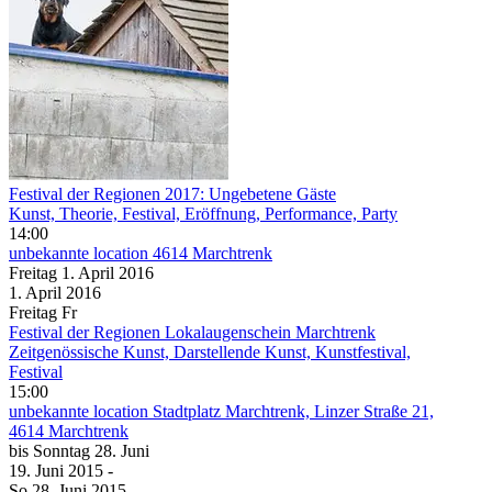
Festival der Regionen 2017: Ungebetene Gäste
Kunst, Theorie, Festival, Eröffnung, Performance, Party
14:00
unbekannte location
4614 Marchtrenk
Freitag
1. April
2016
1. April
2016
Freitag
Fr
Festival der Regionen Lokalaugenschein Marchtrenk
Zeitgenössische Kunst, Darstellende Kunst, Kunstfestival,
Festival
15:00
unbekannte location
Stadtplatz Marchtrenk, Linzer Straße 21,
4614 Marchtrenk
bis
Sonntag
28. Juni
19. Juni
2015
-
So
28. Juni
2015