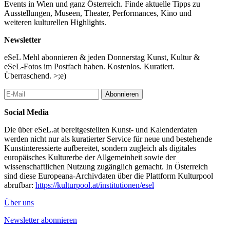
Events in Wien und ganz Österreich. Finde aktuelle Tipps zu
Mobile Druckwerkstatt von Marek Borsányi
Ausstellungen, Museen, Theater, Performances, Kino und
Gaisbach Lagerhausparkplatz
weiteren kulturellen Highlights.
18:00 - 20:00
Newsletter
Eine Bahnreise durch die Filmgeschichte
Ostre sledované vlaky - Scharf beobachtete Züge
eSeL Mehl abonnieren & jeden Donnerstag Kunst, Kultur &
Kino Freistadt
eSeL-Fotos im Postfach haben. Kostenlos. Kuratiert.
Überraschend. >;e)
18:15 - 18:45
A reminder of being constructed
Abonnieren
Get-together mit Kateryna Lysovenko
Gaisbach-Wartberg Bahnhof
Social Media
18:45 - 20:00
Die über eSeL.at bereitgestellten Kunst- und Kalenderdaten
turn | table | tennis – On The Track
werden nicht nur als kuratierter Service für neue und bestehende
Event, Musik von Felix “Fino” Vierlinger u.A.
Kunstinteressierte aufbereitet, sondern zugleich als digitales
Gaisbach Lagerhausparkplatz
europäisches Kulturerbe der Allgemeinheit sowie der
wissenschaftlichen Nutzung zugänglich gemacht. In Österreich
20:30 - 22:30
sind diese Europeana-Archivdaten über die Plattform Kulturpool
Eine Bahnreise durch die Filmgeschichte
abrufbar:
https://kulturpool.at/institutionen/esel
Mord im Orientexpress
Kino Freistadt
Über uns
...Mehr lesen
Newsletter abonnieren