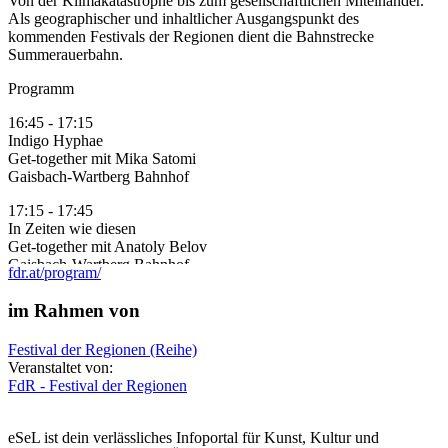
Von der Klimakatastrophe bis zum gesellschaftlichen Miteinander.
Als geographischer und inhaltlicher Ausgangspunkt des
kommenden Festivals der Regionen dient die Bahnstrecke
Summerauerbahn.
Programm
16:45 - 17:15
Indigo Hyphae
Get-together mit Mika Satomi
Gaisbach-Wartberg Bahnhof
17:15 - 17:45
In Zeiten wie diesen
Get-together mit Anatoly Belov
Gaisbach-Wartberg Bahnhof
fdr.at/program/
17:45 - 18:15
im Rahmen von
Zug/Ende
Get-together mit Martin Lasinger und feierliche
Festival der Regionen (Reihe)
Übernahmevergabe- und Rede des Bürgermeisters Dietmar
Veranstaltet von:
Stegfellner
FdR - Festival der Regionen
Bahnhofswiese Gaisbach-Wartberg
18:00 - 20:00
eSeL ist dein verlässliches Infoportal für Kunst, Kultur und
Print & Glory