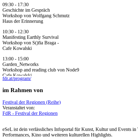
09:30 - 17:30
Geschichte im Gespräch
Workshop von Wolfgang Schmutz
Haus der Erinnerung
10:30 - 12:30
Manifesting Earthly Survival
Workshop von S()fia Braga -
Cafe Kowalski
13:00 - 15:00
Garden_Networks
Workshop and reading club von Node9
Cafe Kowalski
fdr.at/program/
14:00 - 17:00
im Rahmen von
Gallneukirchen und die Eisenbahn oder Die Kunst der Verhinderung
Prozession entlang der geplanten Trasse der Regiotram
Festival der Regionen (Reihe)
Mahnmal für den Frieden Gallneukirchen
Veranstaltet von:
16:00 - 03:00
FdR - Festival der Regionen
Zügige Visionen
Videoinstallation mit Kurzfilmen - Schüler*innen der HTL1 Linz
eSeL ist dein verlässliches Infoportal für Kunst, Kultur und Events i
Altes Hallenbad
Performances, Kino und weiteren kulturellen Highlights.