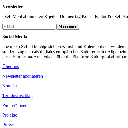
16:00 - 03:00
Newsletter
An meinen Haaren möcht‘ ich sterben
Videoarbeit von Peter Kozek, Vanessa Mazanik & Florian Ronc
eSeL Mehl abonnieren & jeden Donnerstag Kunst, Kultur & eSeL-Foto
Altes Hallenbad
16:00 - 03:00
Abonnieren
KLANGfestival
Social Media
Musik, Event, Festival von KV Klangfolger
Altes Hallenbad
Die über eSeL.at bereitgestellten Kunst- und Kalenderdaten werden nic
sondern zugleich als digitales europäisches Kulturerbe der Allgemein
18:00 - 20:00
diese Europeana-Archivdaten über die Plattform Kulturpool abrufbar
Eine Bahnreise durch die Filmgeschichte
Ostre sledované vlaky - Scharf beobachtete Züge
Über uns
Kino Katsdorf
Newsletter abonnieren
18:30 - 19:15
Skills & Tools: A Guidebook
Kontakt
Installation, Performance von Isa Schieche u.A.
Campingwiese Gallneukirchen
Terminvorschlag
20:00 - 22:00
Partner*innen
Eine Bahnreise durch die Filmgeschichte
Wallers letzter Gang
Projekte
Kino Katsdorf
Presse
...Mehr lesen