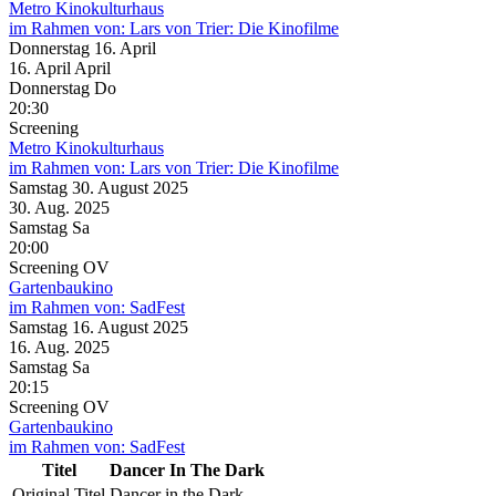
Metro Kinokulturhaus
im Rahmen von:
Lars von Trier: Die Kinofilme
Donnerstag
16. April
16.
April
April
Donnerstag
Do
20:30
Screening
Metro Kinokulturhaus
im Rahmen von:
Lars von Trier: Die Kinofilme
Samstag
30. August
2025
30. Aug.
2025
Samstag
Sa
20:00
Screening
OV
Gartenbaukino
im Rahmen von:
SadFest
Samstag
16. August
2025
16. Aug.
2025
Samstag
Sa
20:15
Screening
OV
Gartenbaukino
im Rahmen von:
SadFest
Titel
Dancer In The Dark
Original Titel
Dancer in the Dark