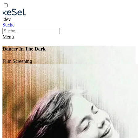
.dev
Suche
Menü
Dancer In The Dark
Film
Screening