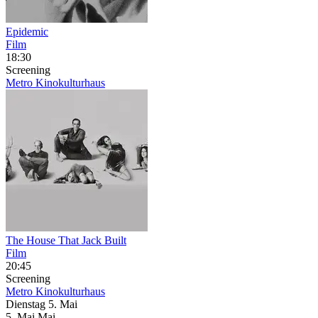
Epidemic
Film
18:30
Screening
Metro Kinokulturhaus
The House That Jack Built
Film
20:45
Screening
Metro Kinokulturhaus
Dienstag
5. Mai
5.
Mai
Mai